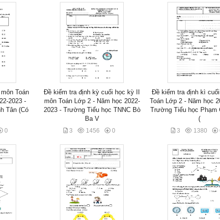
I môn Toán
Đề kiểm tra định kỳ cuối học kỳ II
Đề kiểm tra định kì cuối
22-2023 -
môn Toán Lớp 2 - Năm học 2022-
Toán Lớp 2 - Năm học 2
nh Tân (Có
2023 - Trường Tiểu học TNNC Bò
Trường Tiểu học Phạm 
Ba V
(
0
3
1456
0
3
1380