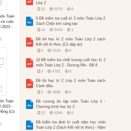
Lớp 2
10
5570
0
môn Toán
5 Đề kiểm tra cuối kì 2 môn Toán Lớp 2
c và cuộc
Sách Chân trời sáng tạo
-2023 -
14
5534
1
Đề thi học kì 2 môn Toán Lớp 2 sách
0
Kết nối tri thức (Có đáp án)
6
5224
0
10 Đề kiểm tra chất lượng cuối học kì 2
môn Toán Lớp 2 - Dương Nhi - Đề 8
3
4762
0
Đề thi học kì 2 Lớp 2 môn Toán sách
Cánh diều
3
4688
0
môn Toán
Đề cương ôn tập môn Toán Lớp 2 -
-2023 -
Chương trình học kỳ 2
Hồng (Có
23
4584
0
Đề kiểm tra định kì cuối năm học môn
0
Toán Lớp 2 (Sách Kết nối tri thức) - Năm