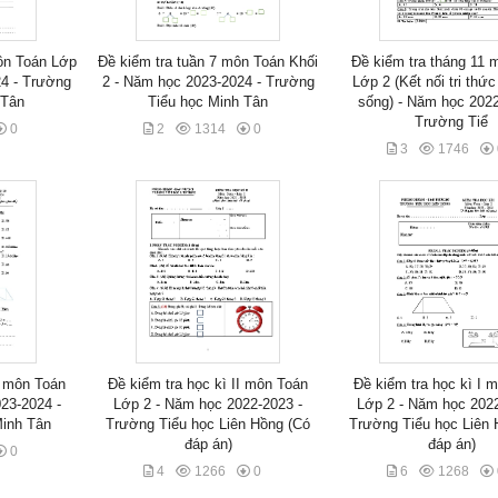
ôn Toán Lớp
Đề kiểm tra tuần 7 môn Toán Khối
Đề kiểm tra tháng 11 
24 - Trường
2 - Năm học 2023-2024 - Trường
Lớp 2 (Kết nối tri thứ
 Tân
Tiểu học Minh Tân
sống) - Năm học 2022
Trường Tiể
0
2
1314
0
3
1746
0 môn Toán
Đề kiểm tra học kì II môn Toán
Đề kiểm tra học kì I 
23-2024 -
Lớp 2 - Năm học 2022-2023 -
Lớp 2 - Năm học 2022
Minh Tân
Trường Tiểu học Liên Hồng (Có
Trường Tiểu học Liên 
đáp án)
đáp án)
0
4
1266
0
6
1268