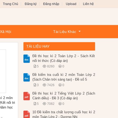
Trang Chủ
Đăng ký
Đăng nhập
Upload
Liên hệ
 Xã Hội
Tài Liệu Khác
TÀI LIỆU HAY
Đề thi học kì 2 Toán Lớp 2 - Sách Kết
nối tri thức (Có đáp án)
5
8260
0
Đề kiểm tra cuối kì 2 môn Toán Lớp 2
(Sách Chân trời sáng tạo) - Đề số 5
3
7426
0
Đề thi học kì 2 Tiếng Việt Lớp 2 (Sách
kì 2 môn
Cánh diều) - Đề 3 (Có đáp án)
Kết nối tri
5
7082
0
 Năm học
10 Đề kiểm tra chất lượng cuối học kì 2
môn Toán Lớp 2 - Dương Nhi