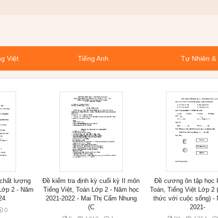
g Việt
Tiếng Anh
Tự Nhiên &
 chất lượng
Đề kiểm tra định kỳ cuối kỳ II môn
Đề cương ôn tập học 
Lớp 2 - Năm
Tiếng Việt, Toán Lớp 2 - Năm học
Toán, Tiếng Việt Lớp 2 (
24
2021-2022 - Mai Thị Cẩm Nhung
thức với cuộc sống) -
(C
2021-
0