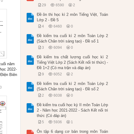
0
29
6590
2
Đề ôn thi học kì 2 môn Tiếng Việt, Toán
Lớp 2 - Đề 5
4
6460
0
Đề kiểm tra cuối kì 2 môn Toán Lớp 2
(Sách Chân trời sáng tạo) - Đề số 1
3
6094
0
Đề kiểm tra chất lượng cuối học kì 2
Tiếng Việt Lớp 2 (Sách Kết nối tri thức) -
 cuối năm
Đề 1+2 (Có ma trận và đáp án)
học 2022-
9
6052
2
 Điện Biên
Đề kiểm tra cuối kì 2 môn Toán Lớp 2
0
(Sách Chân trời sáng tạo) - Đề số 2
2
6038
0
Đề kiểm tra cuối học kỳ II môn Toán Lớp
2 - Năm học 2021-2022 - Sách Kết nối tri
thức (Có đáp án)
5
5936
1
Ôn tập 6 dạng cơ bản trong môn Toán