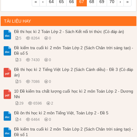
«
‹
64
65
66
67
68
69
70
›
»
TÀI LIỆU HAY
Đề thi học kì 2 Toán Lớp 2 - Sách Kết nối tri thức (Có đáp án)
5
8264
0
Đề kiểm tra cuối kì 2 môn Toán Lớp 2 (Sách Chân trời sáng tạo) -
Đề số 5
3
7430
0
Đề thi học kì 2 Tiếng Việt Lớp 2 (Sách Cánh diều) - Đề 3 (Có đáp
án)
5
7086
0
10 Đề kiểm tra chất lượng cuối học kì 2 môn Toán Lớp 2 - Dương
Nhi
29
6596
2
Đề ôn thi học kì 2 môn Tiếng Việt, Toán Lớp 2 - Đề 5
4
6464
0
Đề kiểm tra cuối kì 2 môn Toán Lớp 2 (Sách Chân trời sáng tạo) -
Đề số 1