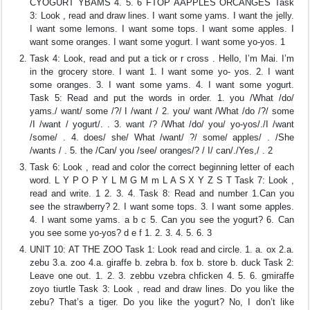
CYOGURT YBAMS 4. 5. 6 FTOP AAPPLES ORCANGES Task
3: Look , read and draw lines. I want some yams. I want the jelly.
I want some lemons. I want some tops. I want some apples. I
want some oranges. I want some yogurt. I want some yo-yos. 1
Task 4: Look, read and put a tick or r cross . Hello, I’m Mai. I’m
in the grocery store. I want 1. I want some yo- yos. 2. I want
some oranges. 3. I want some yams. 4. I want some yogurt.
Task 5: Read and put the words in order. 1. you /What /do/
yams./ want/ some /?/ I /want / 2. you/ want /What /do /?/ some
/I /want / yogurt/. . 3. want /? /What /do/ you/ yo-yos/./I /want
/some/ . 4. does/ she/ What /want/ ?/ some/ apples/ . /She
/wants / . 5. the /Can/ you /see/ oranges/? / I/ can/./Yes,/ . 2
Task 6: Look , read and color the correct beginning letter of each
word. L Y P O P Y L M G M m L A S X Y Z S T Task 7: Look ,
read and write. 1 2. 3. 4. Task 8: Read and number 1.Can you
see the strawberry? 2. I want some tops. 3. I want some apples.
4. I want some yams. a b c 5. Can you see the yogurt? 6. Can
you see some yo-yos? d e f 1. 2. 3. 4. 5. 6. 3
UNIT 10: AT THE ZOO Task 1: Look read and circle. 1. a. ox 2.a.
zebu 3.a. zoo 4.a. giraffe b. zebra b. fox b. store b. duck Task 2:
Leave one out. 1. 2. 3. zebbu vzebra chficken 4. 5. 6. gmiraffe
zoyo tiurtle Task 3: Look , read and draw lines. Do you like the
zebu? That’s a tiger. Do you like the yogurt? No, I don’t like