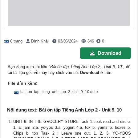
6 trang
Đình Khải
03/06/2024
846
0
Download
Bạn đang xem tài liệu
"Bài ôn tập Tiếng Anh Lớp 2 - Unit 9, 10"
, để
tải tài liệu gốc về máy hãy click vào nút
Download
ở trên.
File đính kèm:
bai_on_tap_tieng_anh_lop_2_unit_9_10.docx
Nội dung text: Bài ôn tập Tiếng Anh Lớp 2 - Unit 9, 10
UNIT 9: IN THE GROCERY STORE Task 1:Look read and circle.
1. a. jam 2.a. yo-yos 3.a. yogurt 4.a. fox b. yams b. boxes b.
Chips b. top Task 2 : Leave one out. 1. 2. 3. YO-YBOS