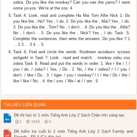
zebra. Do you like the monkey? Can you see the yams? I want
some yo-yos. We’re at the zoo. 4
Task 4: Look, read and complete Ha Mai Tom Alfie Nick 1. Do
you like the , Ha? Yes , I do. 2. Do you like the , Mai? Yes , I do.
3. Do you like the , Tom? No , I don’t. . 4. Do you like the , Alfie?
No , I don’t. . 5. Do you like the , Nick? Yes , I do. Task .5:
Complete the sentences, then write the answers. Do you like ? 1
. . 2 3 . . 3 4 . . 5
Task 6: Find and circle the words. fhzebram avzebucv ryzooui
astigerkl m Task 7: Look , read and match. . monkey zebu zoo
zebra Task 8: Read and put the words in order. 1. like / the / I /
you / do. / zebu? / Yes, / Do . 2. No, / the / zebra? / I / you /
don’t. / like / Do . 3. / tiger. / you / monkey? / I / the / Do / the /
like / like / No, . 4. the / zoo. / We / at / / are . 6
TÀI LIỆU LIÊN QUAN
Đề thi học kì 1 môn Tiếng Anh Lớp 2 Sách Chân trời sáng tạo
2
1848
0
Đề kiểm tra cuối kì 2 môn Tiếng Anh Lớp 2 Sách Family and
Friends - Đề 4 (Có đáp án)