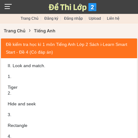
Trang Chủ
Đăng ký
Đăng nhập
Upload
Liên hệ
›
Trang Chủ
Tiếng Anh
Đề kiểm tra học kì 1 môn Tiếng Anh Lớp 2 Sách i-Learn Smart
Start - Đề 4 (Có đáp án)
II. Look and match.
1.
Tiger
2.
Hide and seek
3.
Rectangle
4.