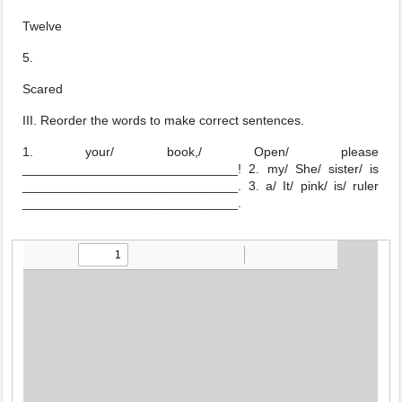
Twelve
5.
Scared
I
II. Reorder the words to make correct sentences.
1. your/ book,/ Open/ please
______________________________! 2. my/ She/ sister/ is
______________________________. 3. a/ It/ pink/ is/ ruler
______________________________.