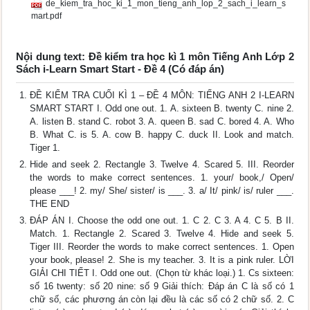
de_kiem_tra_hoc_ki_1_mon_tieng_anh_lop_2_sach_i_learn_s
mart.pdf
Nội dung text: Đề kiểm tra học kì 1 môn Tiếng Anh Lớp 2
Sách i-Learn Smart Start - Đề 4 (Có đáp án)
ĐỀ KIỂM TRA CUỐI KÌ 1 – ĐỀ 4 MÔN: TIẾNG ANH 2 I-LEARN
SMART START I. Odd one out. 1. A. sixteen B. twenty C. nine 2.
A. listen B. stand C. robot 3. A. queen B. sad C. bored 4. A. Who
B. What C. is 5. A. cow B. happy C. duck II. Look and match.
Tiger 1.
Hide and seek 2. Rectangle 3. Twelve 4. Scared 5. III. Reorder
the words to make correct sentences. 1. your/ book,/ Open/
please ___! 2. my/ She/ sister/ is ___. 3. a/ It/ pink/ is/ ruler ___.
THE END
ĐÁP ÁN I. Choose the odd one out. 1. C 2. C 3. A 4. C 5. B II.
Match. 1. Rectangle 2. Scared 3. Twelve 4. Hide and seek 5.
Tiger III. Reorder the words to make correct sentences. 1. Open
your book, please! 2. She is my teacher. 3. It is a pink ruler. LỜI
GIẢI CHI TIẾT I. Odd one out. (Chọn từ khác loại.) 1. Cs sixteen:
số 16 twenty: số 20 nine: số 9 Giải thích: Đáp án C là số có 1
chữ số, các phương án còn lại đều là các số có 2 chữ số. 2. C