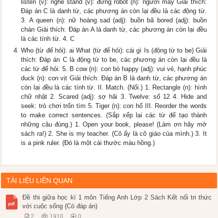
listen (v): nghe stand (v): đứng robot (n): người máy Giải thích:
Đáp án C là danh từ, các phương án còn lại đều là các động từ.
3. A queen (n): nữ hoàng sad (adj): buồn bã bored (adj): buồn
chán Giải thích: Đáp án A là danh từ, các phương án còn lại đều
là các tính từ. 4. C
Who (từ để hỏi): ai What (từ để hỏi): cái gì Is (động từ to be) Giải
thích: Đáp án C là động từ to be, các phương án còn lại đều là
các từ để hỏi. 5. B cow (n): con bò happy (adj): vui vẻ, hạnh phúc
duck (n): con vịt Giải thích: Đáp án B là danh từ, các phương án
còn lại đều là các tính từ. II. Match. (Nối.) 1. Rectangle (n): hình
chữ nhật 2. Scared (adj): sợ hãi 3. Twelve: số 12 4. Hide and
seek: trò chơi trốn tìm 5. Tiger (n): con hổ III. Reorder the words
to make correct sentences. (Sắp xếp lại các từ để tạo thành
những câu đúng.) 1. Open your book, please! (Làm ơn hãy mở
sách ra!) 2. She is my teacher. (Cô ấy là cô giáo của mình.) 3. It
is a pink ruler. (Đó là một cái thước màu hồng.)
TÀI LIỆU LIÊN QUAN
Đề thi giữa học kì 1 môn Tiếng Anh Lớp 2 Sách Kết nối tri thức
với cuộc sống (Có đáp án)
2
1910
0