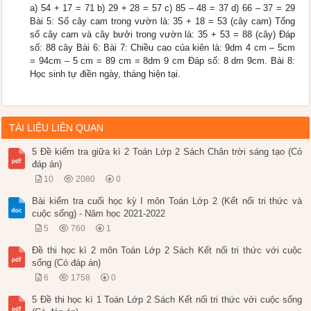
a) 54 + 17 = 71 b) 29 + 28 = 57 c) 85 – 48 = 37 d) 66 – 37 = 29
Bài 5: Số cây cam trong vườn là: 35 + 18 = 53 (cây cam) Tổng
số cây cam và cây bưởi trong vườn là: 35 + 53 = 88 (cây) Đáp
số: 88 cây Bài 6: Bài 7: Chiều cao của kiên là: 9dm 4 cm – 5cm
= 94cm – 5 cm = 89 cm = 8dm 9 cm Đáp số: 8 dm 9cm. Bài 8:
Học sinh tự điền ngày, tháng hiện tại.
TÀI LIỆU LIÊN QUAN
5 Đề kiểm tra giữa kì 2 Toán Lớp 2 Sách Chân trời sáng tạo (Có
đáp án)
10
2080
0
Bài kiểm tra cuối học kỳ I môn Toán Lớp 2 (Kết nối tri thức và
cuộc sống) - Năm học 2021-2022
5
760
1
Đề thi học kì 2 môn Toán Lớp 2 Sách Kết nối tri thức với cuộc
sống (Có đáp án)
6
1758
0
5 Đề thi học kì 1 Toán Lớp 2 Sách Kết nối tri thức với cuộc sống