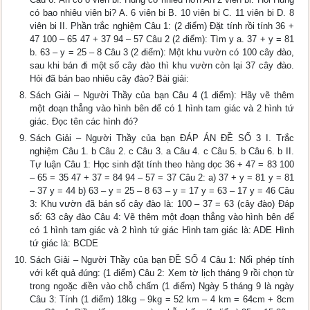
có bao nhiêu viên bi? A. 6 viên bi B. 10 viên bi C. 11 viên bi D. 8
viên bi II. Phần trắc nghiệm Câu 1: (2 điểm) Đặt tính rồi tính 36 +
47 100 – 65 47 + 37 94 – 57 Câu 2 (2 điểm): Tìm y a. 37 + y = 81
b. 63 – y = 25 – 8 Câu 3 (2 điểm): Một khu vườn có 100 cây đào,
sau khi bán đi một số cây đào thì khu vườn còn lại 37 cây đào.
Hỏi đã bán bao nhiêu cây đào? Bài giải:
Sách Giải – Người Thầy của bạn Câu 4 (1 điểm): Hãy vẽ thêm
một đoạn thẳng vào hình bên để có 1 hình tam giác và 2 hình tứ
giác. Đọc tên các hình đó?
Sách Giải – Người Thầy của bạn ĐÁP ÁN ĐỀ SỐ 3 I. Trắc
nghiệm Câu 1. b Câu 2. c Câu 3. a Câu 4. c Câu 5. b Câu 6. b II.
Tự luận Câu 1: Học sinh đặt tính theo hàng dọc 36 + 47 = 83 100
– 65 = 35 47 + 37 = 84 94 – 57 = 37 Câu 2: a) 37 + y = 81 y = 81
– 37 y = 44 b) 63 – y = 25 – 8 63 – y = 17 y = 63 – 17 y = 46 Câu
3: Khu vườn đã bán số cây đào là: 100 – 37 = 63 (cây đào) Đáp
số: 63 cây đào Câu 4: Vẽ thêm một đoạn thẳng vào hình bên để
có 1 hình tam giác và 2 hình tứ giác Hình tam giác là: ADE Hình
tứ giác là: BCDE
Sách Giải – Người Thầy của bạn ĐỀ SỐ 4 Câu 1: Nối phép tính
với kết quả đúng: (1 điểm) Câu 2: Xem tờ lịch tháng 9 rồi chọn từ
trong ngoặc điền vào chỗ chấm (1 điểm) Ngày 5 tháng 9 là ngày
Câu 3: Tính (1 điểm) 18kg – 9kg = 52 km – 4 km = 64cm + 8cm