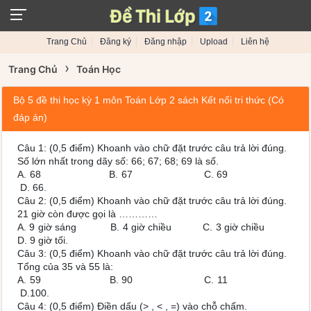
Trang Chủ
Đăng ký
Đăng nhập
Upload
Liên hệ
›
Trang Chủ
Toán Học
Bộ 5 đề thi học kỳ 1 môn Toán Lớp 2 sách Kết nối tri thức (Có
đáp án)
Câu 1: (0,5 điểm) Khoanh vào chữ đặt trước câu trả lời đúng.
Số lớn nhất trong dãy số: 66; 67; 68; 69 là số.
A. 68 B. 67 C. 69
D. 66.
Câu 2: (0,5 điểm) Khoanh vào chữ đặt trước câu trả lời đúng.
21 giờ còn được gọi là …………
A. 9 giờ sáng B. 4 giờ chiều C. 3 giờ chiều
D. 9 giờ tối.
Câu 3: (0,5 điểm) Khoanh vào chữ đặt trước câu trả lời đúng.
Tổng của 35 và 55 là:
A. 59 B. 90 C. 11
D.100.
Câu 4: (0,5 điểm) Điền dấu (> , < , =) vào chỗ chấm.