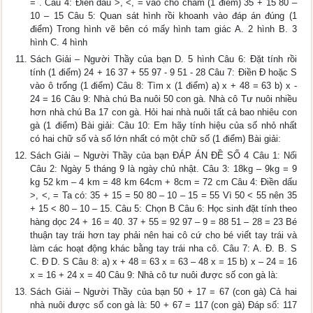
= . Câu 4: Điền dấu >, <, = vào chỗ chấm (1 điểm) 35 + 15 80 –
10 – 15 Câu 5: Quan sát hình rồi khoanh vào đáp án đúng (1
điểm) Trong hình vẽ bên có mấy hình tam giác A. 2 hình B. 3
hình C. 4 hình
Sách Giải – Người Thầy của bạn D. 5 hình Câu 6: Đặt tính rồi
tính (1 điểm) 24 + 16 37 + 55 97 - 9 51 - 28 Câu 7: Điền Đ hoặc S
vào ô trống (1 điểm) Câu 8: Tìm x (1 điểm) a) x + 48 = 63 b) x -
24 = 16 Câu 9: Nhà chú Ba nuôi 50 con gà. Nhà cô Tư nuôi nhiều
hơn nhà chú Ba 17 con gà. Hỏi hai nhà nuôi tất cả bao nhiêu con
gà (1 điểm) Bài giải: Câu 10: Em hãy tính hiệu của số nhỏ nhất
có hai chữ số và số lớn nhất có một chữ số (1 điểm) Bài giải:
Sách Giải – Người Thầy của bạn ĐÁP ÁN ĐỀ SỐ 4 Câu 1: Nối
Câu 2: Ngày 5 tháng 9 là ngày chủ nhật. Câu 3: 18kg – 9kg = 9
kg 52 km – 4 km = 48 km 64cm + 8cm = 72 cm Câu 4: Điền dấu
>, <, = Ta có: 35 + 15 = 50 80 – 10 – 15 = 55 Vì 50 < 55 nên 35
+ 15 < 80 – 10 – 15. Câu 5: Chọn B Câu 6: Học sinh đặt tính theo
hàng dọc 24 + 16 = 40. 37 + 55 = 92 97 – 9 = 88 51 – 28 = 23 Bé
thuận tay trái hơn tay phải nên hai cô cứ cho bé viết tay trái và
làm các hoạt động khác bằng tay trái nha cô. Câu 7: A. Đ. B. S
C. Đ D. S Câu 8: a) x + 48 = 63 x = 63 – 48 x = 15 b) x – 24 = 16
x = 16 + 24 x = 40 Câu 9: Nhà cô tư nuôi được số con gà là:
Sách Giải – Người Thầy của bạn 50 + 17 = 67 (con gà) Cả hai
nhà nuôi được số con gà là: 50 + 67 = 117 (con gà) Đáp số: 117