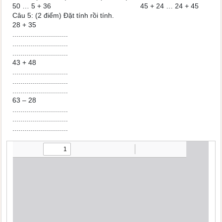
50 … 5 + 36 45 + 24 … 24 + 45
Câu 5: (2 điểm) Đặt tính rồi tính.
28 + 35
............................
............................
............................
43 + 48
............................
............................
............................
63 – 28
............................
............................
............................