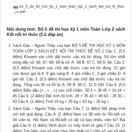
bo_5_de_thi_hoc_ky_1_mon_toan_lop_2_sach_ket_noi_tri_thuc
_co.pdf
Nội dung text: Bộ 5 đề thi học kỳ 1 môn Toán Lớp 2 sách
Kết nối tri thức (Có đáp án)
Sách Giải – Người Thầy của bạn BỘ 5 ĐỀ THI HỌC KỲ 1 MÔN
TOÁN LỚP 2 SÁCH KẾT NỐI TRI THỨC ĐỀ SỐ 1 Câu 1: (0,5
điểm) Khoanh vào chữ đặt trước câu trả lời đúng. Số lớn nhất
trong dãy số: 66; 67; 68; 69 là số. A. 68 B. 67 C. 69 D. 66. Câu 2:
(0,5 điểm) Khoanh vào chữ đặt trước câu trả lời đúng. 21 giờ
còn được gọi là A. 9 giờ sáng B. 4 giờ chiều C. 3 giờ chiều D. 9
giờ tối. Câu 3: (0,5 điểm) Khoanh vào chữ đặt trước câu trả lời
đúng. Tổng của 35 và 55 là: A. 59 B. 90 C. 11 D.100. Câu 4: (0,5
điểm) Điền dấu (> , < , =) vào chỗ chấm. 50 5 + 36 45 + 24 24 +
45 Câu 5: (2 điểm) Đặt tính rồi tính. 28 + 35 43 + 48 63 – 28 91 –
43 Câu 6: (1 điểm) Tính 19 kg + 25 kg = 63 kg – 35 kg =
Sách Giải – Người Thầy của bạn Câu 7: (1 điểm) Nối phép tính
với kết quả đúng. Câu 8: (2 điểm) Nam có 38 viên bi. Rô bốt có
34 viên bi. Hỏi Nam và Rô-bốt có tất cả bao nhiêu viên bi? Bài
giải Câu 9: (1 điểm) Hình dưới có mấy hình tứ giác? Câu 10: (1
điểm) Tìm hiệu của số tròn chục lớn nhất có 2 chữ số với số nhỏ