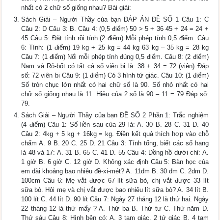
nhất có 2 chữ số giống nhau? Bài giải:
Sách Giải – Người Thầy của bạn ĐÁP ÁN ĐỀ SỐ 1 Câu 1: C
Câu 2: D Câu 3: B. Câu 4: (0,5 điểm) 50 > 5 + 36 45 + 24 = 24 +
45 Câu 5: Đặt tính rồi tính (2 điểm) Mỗi phép tính 0,5 điểm. Câu
6: Tính: (1 điểm) 19 kg + 25 kg = 44 kg 63 kg – 35 kg = 28 kg
Câu 7: (1 điểm) Nối mỗi phép tính đúng 0,5 điểm. Câu 8: (2 điểm)
Nam và Rô-bốt có tất cả số viên bi là: 38 + 34 = 72 (viên) Đáp
số: 72 viên bi Câu 9: (1 điểm) Có 3 hình tứ giác. Câu 10: (1 điểm)
Số tròn chục lớn nhất có hai chữ số là 90. Số nhỏ nhất có hai
chữ số giống nhau là 11. Hiệu của 2 số là 90 – 11 = 79 Đáp số:
79.
Sách Giải – Người Thầy của bạn ĐỀ SỐ 2 Phần 1: Trắc nghiệm
(4 điểm) Câu 1: Số liền sau của 29 là: A. 30 B. 28 C. 31 D. 40
Câu 2: 4kg + 5 kg + 16kg = kg. Điền kết quả thích hợp vào chỗ
chấm A. 9 B. 20 C. 25 D. 21 Câu 3: Tính tổng, biết các số hạng
là 48 và 17: A. 31 B. 65 C. 41 D. 55 Câu 4: Đồng hồ dưới chỉ: A.
1 giờ B. 6 giờ C. 12 giờ D. Không xác định Câu 5: Bàn học của
em dài khoảng bao nhiêu đề-xi-mét? A. 11dm B. 30 dm C. 2dm D.
100cm Câu 6: Mẹ vắt được 67 lít sữa bò, chị vắt được 33 lít
sữa bò. Hỏi mẹ và chị vắt được bao nhiêu lít sữa bò? A. 34 lít B.
100 lít C. 44 lít D. 90 lít Câu 7: Ngày 27 tháng 12 là thứ hai. Ngày
22 tháng 12 là thứ mấy ? A. Thứ ba B. Thứ tư C. Thứ năm D.
Thứ sáu Câu 8: Hình bên có: A. 3 tam giác, 2 tứ giác B. 4 tam