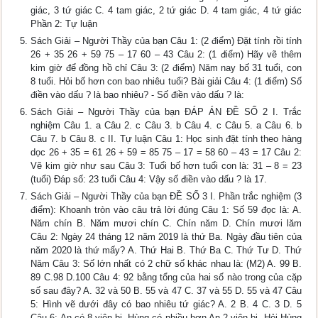
giác, 3 tứ giác C. 4 tam giác, 2 tứ giác D. 4 tam giác, 4 tứ giác
Phần 2: Tự luận
Sách Giải – Người Thầy của bạn Câu 1: (2 điểm) Đặt tính rồi tính
26 + 35 26 + 59 75 – 17 60 – 43 Câu 2: (1 điểm) Hãy vẽ thêm
kim giờ để đồng hồ chỉ Câu 3: (2 điểm) Năm nay bố 31 tuổi, con
8 tuổi. Hỏi bố hơn con bao nhiêu tuổi? Bài giải Câu 4: (1 điểm) Số
điền vào dấu ? là bao nhiêu? - Số điền vào dấu ? là:
Sách Giải – Người Thầy của bạn ĐÁP ÁN ĐỀ SỐ 2 I. Trắc
nghiệm Câu 1. a Câu 2. c Câu 3. b Câu 4. c Câu 5. a Câu 6. b
Câu 7. b Câu 8. c II. Tự luận Câu 1: Học sinh đặt tính theo hàng
dọc 26 + 35 = 61 26 + 59 = 85 75 – 17 = 58 60 – 43 = 17 Câu 2:
Vẽ kim giờ như sau Câu 3: Tuổi bố hơn tuổi con là: 31 – 8 = 23
(tuổi) Đáp số: 23 tuổi Câu 4: Vậy số điền vào dấu ? là 17.
Sách Giải – Người Thầy của bạn ĐỀ SỐ 3 I. Phần trắc nghiệm (3
điểm): Khoanh tròn vào câu trả lời đúng Câu 1: Số 59 đọc là: A.
Năm chín B. Năm mươi chín C. Chín năm D. Chín mươi lăm
Câu 2: Ngày 24 tháng 12 năm 2019 là thứ Ba. Ngày đầu tiên của
năm 2020 là thứ mấy? A. Thứ Hai B. Thứ Ba C. Thứ Tư D. Thứ
Năm Câu 3: Số lớn nhất có 2 chữ số khác nhau là: (M2) A. 99 B.
89 C.98 D.100 Câu 4: 92 bằng tổng của hai số nào trong của cặp
số sau đây? A. 32 và 50 B. 55 và 47 C. 37 và 55 D. 55 và 47 Câu
5: Hình vẽ dưới đây có bao nhiêu tứ giác? A. 2 B. 4 C. 3 D. 5
Câu 6: An có 8 viên bi. Hùng có nhiều hơn An 2 viên bi. Hỏi Hùng