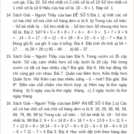
con gà. Câu 10: Số nhỏ nhất có 2 chữ số là số 10 Số lớn nhất có
1 chữ số là số 9 Hiệu của hai số là: 10 – 9 = 1. Đáp số: 1.
Sách Giải – Người Thầy của bạn ĐỀ SỐ 5 Bài 1. a) Viết các số
có hai chữ số mà chữ số hàng đơn vị là 9. b) Trong các số trên:
- Số bé nhất là: - Số lớn nhất là: - Số lớn hơn 50 nhưng nhỏ hơn
60 là: Bài 2. Số? 9 + 5 = 8 + 8 = 7 + 6 = . 8 + 3 = . 5 + 7 = 9 + 9
= . 14 – 5 = 17 – 8 = 12 – 6 = 18 – 9 = 13 – 6 = 11 – 7 = Bài 3.
Đúng ghi Đ, sai ghi S vào ô trống: Bài 4. Đặt tính rồi tính a) 54 +
17 . . . b) 29 + 28 c) 85 – 48 . . . d) 66 – 37 . . .
Sách Giải – Người Thầy của bạn Bài 5. Trong vườn có 35 cây
bưởi. Số cây cam nhiều hơn số cây bưởi là 18 cây. Hỏi trong
vườn có tất cả bao nhiêu cây? Bài giải: Bài 6. Nối hai đồng hồ
chỉ cùng giờ với nhau: Bài 7. Quân cao 9dm 4cm, Kiên thấp hơn
Quân 5cm. Hỏi Kiên cao bao nhiêu xăng – ti – mét? Bài giải: Bài
8*. Điền vào chỗ chấm cho thích hợp: a) Hôm nay là thứ ngày
tháng . b) 5 ngày sau là thứ ngày .tháng . c) 2 ngày trước là thứ
ngày tháng
Sách Giải – Người Thầy của bạn ĐÁP ÁN ĐỀ SỐ 5 Bài 1:a) Các
số có hai chữ số mà chữ số hàng đơn vị là 9: 19, 29, 39, 49, 59,
69, 79, 89, 99 b) Trong các số trên: - Số bé nhất là: 19 - Số lớn
nhất là: 99 Bài 2: 9 + 5 = 14 8 + 8 = 16 7 + 6 = 13 8 + 3 = 11 5 +
7 = 12 9 + 9 = 18 14 – 5 = 9 17 – 8 = 9 12 – 6 = 6 18 – 9 = 9 13
– 6 = 7 11 – 7 = 4 Bài 3: Bài 4: Học sinh đặt tính theo hàng dọc