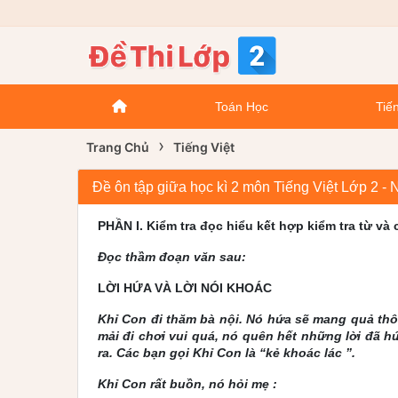
Toán Học
Tiến
›
Trang Chủ
Tiếng Việt
Đề ôn tập giữa học kì 2 môn Tiếng Việt Lớp 2 -
PHẦN I. Kiểm tra đọc hiểu kết hợp kiểm tra từ và c
Đọc thầm đoạn văn sau:
LỜI HỨA VÀ LỜI NÓI KHOÁC
Khỉ Con đi thăm bà nội. Nó hứa sẽ mang quả th
mải đi chơi vui quá, nó quên hết những lời đã h
ra. Các bạn gọi Khỉ Con là “kẻ khoác lác ”.
Khỉ Con rất buồn, nó hỏi mẹ :