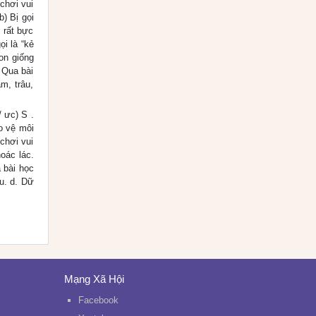
chơi vui
) Bị gọi
 rất bực
ọi là “kẻ
on giống
 Qua bài
m, trâu,
/ ưc) S .
o vệ môi
 chơi vui
oác lác.
 bài học
u. d. Dữ
Mạng Xã Hội
Facebook