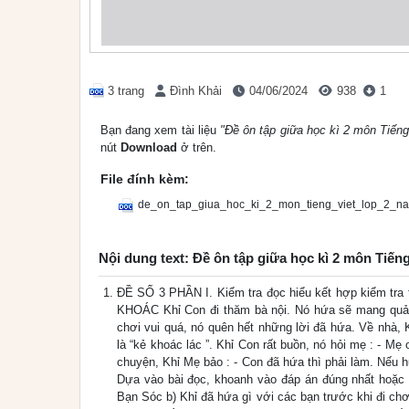
3 trang
Đình Khải
04/06/2024
938
1
Bạn đang xem tài liệu
"Đề ôn tập giữa học kì 2 môn Tiến
nút
Download
ở trên.
File đính kèm:
de_on_tap_giua_hoc_ki_2_mon_tieng_viet_lop_2_n
Nội dung text: Đề ôn tập giữa học kì 2 môn Tiến
ĐỀ SỐ 3 PHẦN I. Kiểm tra đọc hiểu kết hợp kiểm tra 
KHOÁC Khỉ Con đi thăm bà nội. Nó hứa sẽ mang quả 
chơi vui quá, nó quên hết những lời đã hứa. Về nhà, 
là “kẻ khoác lác ”. Khỉ Con rất buồn, nó hỏi mẹ : - Mẹ 
chuyện, Khỉ Mẹ bảo : - Con đã hứa thì phải làm. Nếu 
Dựa vào bài đọc, khoanh vào đáp án đúng nhất hoặc l
Bạn Sóc b) Khỉ đã hứa gì với các bạn trước khi đi ch