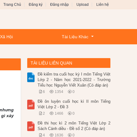
Trang Chủ
Đăng ký
Đăng nhập
Upload
Liên hệ
 Xã Hội
Tài Liệu Khác
TÀI LIỆU LIÊN QUAN
Đề kiểm tra cuối học kỳ I môn Tiếng Việt
Lớp 2 - Năm học 2021-2022 - Trường
Tiểu học Nguyễn Viết Xuân (Có đáp án)
6
1354
0
Đề ôn luyện cuối học kì II môn Tiếng
Việt Lớp 2 - Đề 3
ế nhưng
2
1466
0
 gì xảy
Đề thi học kì 2 môn Tiếng Việt Lớp 2
Sách Cánh diều - Đề số 2 (Có đáp án)
4
1636
0