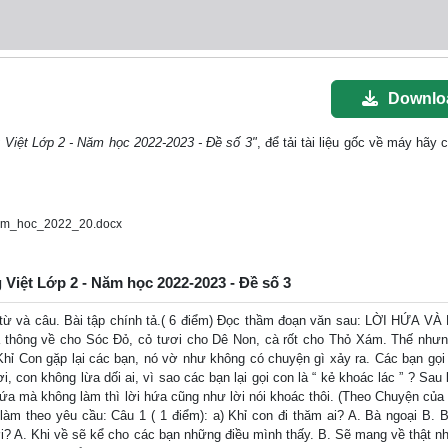
Downlo
g Việt Lớp 2 - Năm học 2022-2023 - Đề số 3"
, để tải tài liệu gốc về máy hãy 
am_hoc_2022_20.docx
g Việt Lớp 2 - Năm học 2022-2023 - Đề số 3
từ và câu. Bài tập chính tả.( 6 điểm) Đọc thầm đoạn văn sau: LỜI HỨA VÀ
thông về cho Sóc Đỏ, cỏ tươi cho Dê Non, cà rốt cho Thỏ Xám. Thế nhưn
Khỉ Con gặp lại các bạn, nó vờ như không có chuyện gì xảy ra. Các bạn gọi
ơi, con không lừa dối ai, vì sao các bạn lại gọi con là “ kẻ khoác lác ” ? Sau
hứa mà không làm thì lời hứa cũng như lời nói khoác thôi. (Theo Chuyện của
àm theo yêu cầu: Câu 1 ( 1 điểm): a) Khỉ con đi thăm ai? A. Bà ngoại B. B
ơi? A. Khi về sẽ kể cho các bạn những điều mình thấy. B. Sẽ mang về thật nh