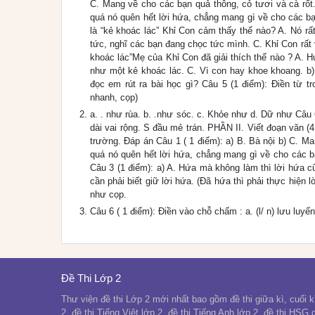
C. Mang về cho các bạn quả thông, cỏ tươi và cà rốt. 
quá nó quên hết lời hứa, chẳng mang gì về cho các bạ
là “kẻ khoác lác” Khỉ Con cảm thấy thế nào? A. Nó rất
tức, nghĩ các bạn đang chọc tức mình. C. Khỉ Con rất v
khoác lác”Mẹ của Khỉ Con đã giải thích thế nào ? A. H
như một kẻ khoác lác. C. Vì con hay khoe khoang. b) 
đọc em rút ra bài học gì? Câu 5 (1 điểm): Điền từ 
nhanh, cọp)
a. . như rùa. b. .như sóc. c. Khỏe như d. Dữ như Câu 6 
dài vai rộng. S đầu mẻ trán. PHẦN II. Viết đoạn văn 
trường. Đáp án Câu 1 ( 1 điểm): a) B. Bà nội b) C. Man
quá nó quên hết lời hứa, chẳng mang gì về cho các bạ
Câu 3 (1 điểm): a) A. Hứa mà không làm thì lời hứa c
cần phải biết giữ lời hứa. (Đã hứa thì phải thực hiện
như cọp.
Câu 6 ( 1 điểm): Điền vào chỗ chấm : a. (l/ n) lưu luyến
Đề Thi Lớp 2
Thư viện đề thi Lớp 2 mới nhất bao gồm đề thi giữa kì, cuối kì
2, đề thi Tiếng Việt lớp 2, đề thi Tiếng Anh lớp 2, đề thi HSG