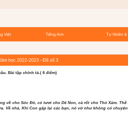
g Việt
Tiếng Anh
Tự Nhiên &
 Năm học 2022-2023 - Đề số 3
âu. Bài tập chính tả.( 6 điểm)
ông về cho Sóc Đỏ, cỏ tươi cho Dê Non, cà rốt cho Thỏ Xám. Th
ứa. Về nhà, Khỉ Con gặp lại các bạn, nó vờ như không có chuyện