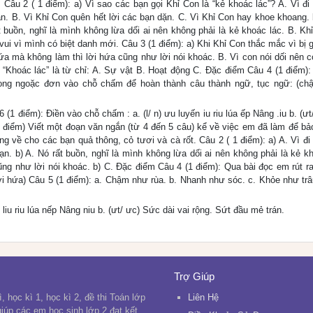
Câu 2 ( 1 điểm): a) Vì sao các bạn gọi Khỉ Con là “kẻ khoác lác”? A. Vì đi 
n. B. Vì Khỉ Con quên hết lời các bạn dặn. C. Vì Khỉ Con hay khoe khoang. b
 buồn, nghĩ là mình không lừa dối ai nên không phải là kẻ khoác lác. B. Khỉ
ui vì mình có biệt danh mới. Câu 3 (1 điểm): a) Khi Khỉ Con thắc mắc vì bị g
ứa mà không làm thì lời hứa cũng như lời nói khoác. B. Vì con nói dối nên c
“Khoác lác” là từ chỉ: A. Sự vật B. Hoạt động C. Đặc điểm Câu 4 (1 điểm):
trong ngoặc đơn vào chỗ chấm để hoàn thành câu thành ngữ, tục ngữ: (chậ
(1 điểm): Điền vào chỗ chấm : a. (l/ n) ưu luyến iu riu lúa ếp Nâng .iu b. (ưt
(4 điểm) Viết một đoạn văn ngắn (từ 4 đến 5 câu) kể về việc em đã làm để bả
g về cho các bạn quả thông, cỏ tươi và cà rốt. Câu 2 ( 1 điểm): a) A. Vì đi
n. b) A. Nó rất buồn, nghĩ là mình không lừa dối ai nên không phải là kẻ kh
ũng như lời nói khoác. b) C. Đặc điểm Câu 4 (1 điểm): Qua bài đọc em rút ra
 lời hứa) Câu 5 (1 điểm): a. Chậm như rùa. b. Nhanh như sóc. c. Khỏe như trâ
 liu riu lúa nếp Nâng niu b. (ưt/ ưc) Sức dài vai rộng. Sứt đầu mẻ trán.
Trợ Giúp
, học kì 1, học kì 2, đề thi Toán lớp
Liên Hệ
 giúp các em học sinh lớp 2 đạt kết