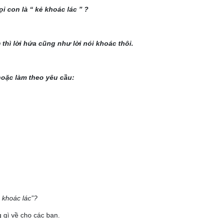
ọi con là “ kẻ khoác lác ” ?
thì lời hứa cũng như lời nói khoác thôi.
oặc làm theo yêu cầu:
ẻ khoác lác”?
g gì về cho các bạn.