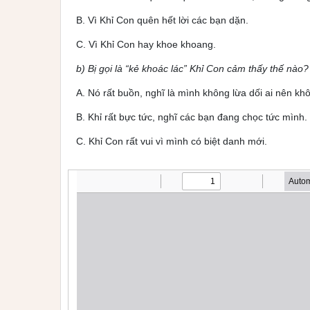
B. Vì Khỉ Con quên hết lời các bạn dặn.
C. Vì Khỉ Con hay khoe khoang.
b) Bị gọi là “kẻ khoác lác” Khỉ Con cảm thấy thế nào?
A. Nó rất buồn, nghĩ là mình không lừa dối ai nên khô
B. Khỉ rất bực tức, nghĩ các bạn đang chọc tức mình.
C. Khỉ Con rất vui vì mình có biệt danh mới.