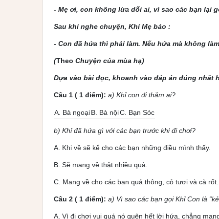
- Mẹ ơi, con không lừa dối ai, vì sao các bạn lại g
Sau khi nghe chuyện, Khỉ Mẹ bảo :
- Con đã hứa thì phải làm. Nếu hứa mà không làm 
(
Theo
Chuyện của mùa hạ)
Dựa vào bài đọc, khoanh vào đáp án đúng nhất h
Câu 1 ( 1 điểm):
a)
Khỉ con đi thăm ai?
A. Bà ngoại
B. Bà nội
C. Bạn Sóc
b)
Khỉ đã hứa gì với các bạn trước khi đi chơi?
A. Khi về sẽ kể cho các bạn những điều mình thấy.
B. Sẽ mang về thật nhiều quà.
C. Mang về cho các bạn quả thông, cỏ tươi và cà rốt.
Câu 2 ( 1 điểm):
a) Vì sao các bạn gọi Khỉ Con là “k
A. Vì đi chơi vui quá nó quên hết lời hứa, chẳng man