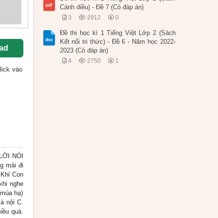
Cánh diều) - Đề 7 (Có đáp án)
3
2912
0
Đề thi học kì 1 Tiếng Việt Lớp 2 (Sách
Kết nối tri thức) - Đề 6 - Năm học 2022-
ad
2023 (Có đáp án)
4
2750
1
click vào
 LỜI NÓI
g mải đi
 Khỉ Con
 khi nghe
 mùa hạ)
à nội C.
iều quà.