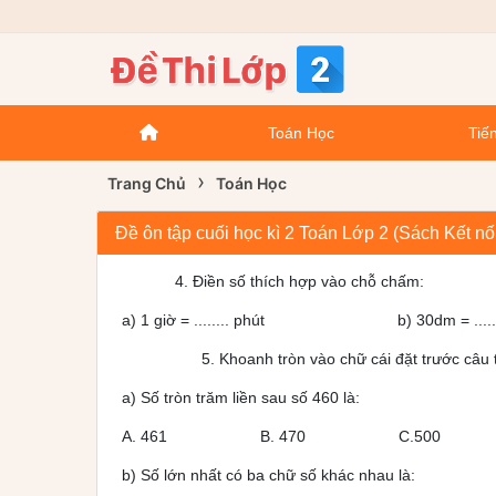
Toán Học
Tiến
›
Trang Chủ
Toán Học
Đề ôn tập cuối học kì 2 Toán Lớp 2 (Sách Kết nố
4. Điền số thích hợp vào chỗ chấm:
a) 1 giờ = ........ phút b) 30dm = .......
5. Khoanh tròn vào chữ cái đặt trước câu trả
a) Số tròn trăm liền sau số 460 là:
A. 461 B. 470 C.500
b) Số lớn nhất có ba chữ số khác nhau là: