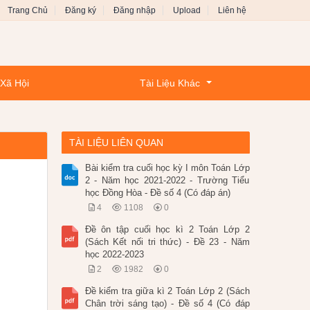
Trang Chủ
Đăng ký
Đăng nhập
Upload
Liên hệ
 Xã Hội
Tài Liệu Khác
TÀI LIỆU LIÊN QUAN
Bài kiểm tra cuối học kỳ I môn Toán Lớp
2 - Năm học 2021-2022 - Trường Tiểu
học Đồng Hòa - Đề số 4 (Có đáp án)
4
1108
0
Đề ôn tập cuối học kì 2 Toán Lớp 2
(Sách Kết nối tri thức) - Đề 23 - Năm
học 2022-2023
2
1982
0
Đề kiểm tra giữa kì 2 Toán Lớp 2 (Sách
Chân trời sáng tạo) - Đề số 4 (Có đáp