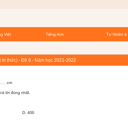
g Việt
Tiếng Anh
Tự Nhiên &
i tri thức) - Đề 9 - Năm học 2021-2022
....cm
 lời đúng nhất.
 D. 400