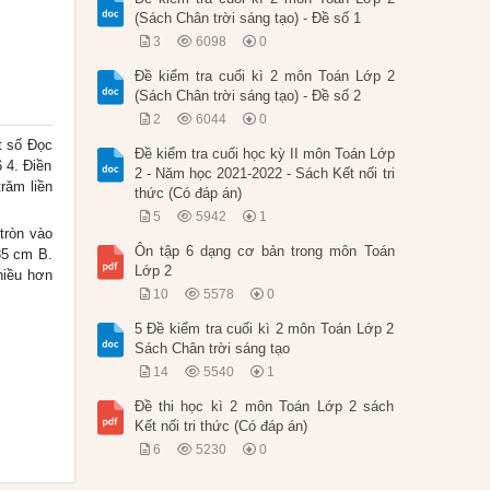
(Sách Chân trời sáng tạo) - Đề số 1
3
6098
0
Đề kiểm tra cuối kì 2 môn Toán Lớp 2
(Sách Chân trời sáng tạo) - Đề số 2
2
6044
0
t số Đọc
Đề kiểm tra cuối học kỳ II môn Toán Lớp
 4. Điền
2 - Năm học 2021-2022 - Sách Kết nối tri
răm liền
thức (Có đáp án)
5
5942
1
tròn vào
Ôn tập 6 dạng cơ bản trong môn Toán
35 cm B.
Lớp 2
hiều hơn
10
5578
0
5 Đề kiểm tra cuối kì 2 môn Toán Lớp 2
Sách Chân trời sáng tạo
14
5540
1
Đề thi học kì 2 môn Toán Lớp 2 sách
Kết nối tri thức (Có đáp án)
6
5230
0