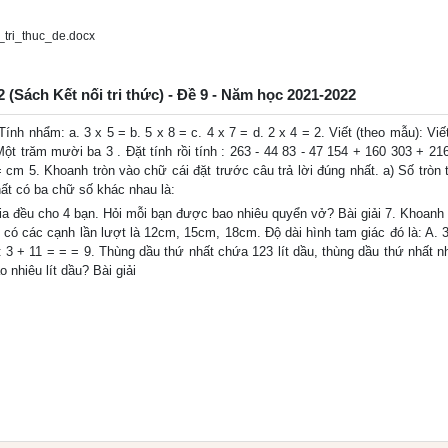
tri_thuc_de.docx
2 (Sách Kết nối tri thức) - Đề 9 - Năm học 2021-2022
nhẩm: a. 3 x 5 = b. 5 x 8 = c. 4 x 7 = d. 2 x 4 = 2. Viết (theo mẫu): Viế
t trăm mười ba 3 . Đặt tính rồi tính : 263 - 44 83 - 47 154 + 160 303 + 216
cm 5. Khoanh tròn vào chữ cái đặt trước câu trả lời đúng nhất. a) Số tròn t
hất có ba chữ số khác nhau là:
a đều cho 4 bạn. Hỏi mỗi bạn được bao nhiêu quyển vở? Bài giải 7. Khoanh 
c có các cạnh lần lượt là 12cm, 15cm, 18cm. Độ dài hình tam giác đó là: A. 
: 3 + 11 = = = 9. Thùng dầu thứ nhất chứa 123 lít dầu, thùng dầu thứ nhất n
 nhiêu lít dầu? Bài giải