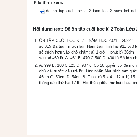
File đính kèm:
de_on_tap_cuoi_hoc_ki_2_toan_lop_2_sach_ket_noi_
Nội dung text: Đề ôn tập cuối học kì 2 Toán Lớp 
ÔN TẬP CUỒI HỌC KÌ 2 – NĂM HỌC 2021 – 2022 1. Tính 
số 315 Ba trăm mười lăm Năm trăm linh hai 911 678 Mộ
số thích hợp vào chỗ chấm: a) 1 giờ = phút b) 30dm = 
sau số 460 là: A. 461 B. 470 C.500 D. 400 b) Số lớn n
A. 999 B. 100 C.123 D. 987 6. Có 20 quyển vở đem chi
chữ cái trước câu trả lời đúng nhất: Một hình tam giá
45cm C. 50cm D. 54cm 8. Tính: a) 5 x 4 – 12 = b) 15 
thùng dầu thứ hai 17 lít. Hỏi thùng dầu thứ hai chứa bao