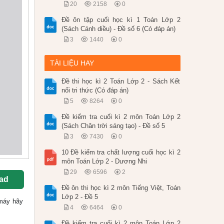
20
2158
0
Đề ôn tập cuối học kì 1 Toán Lớp 2
(Sách Cánh diều) - Đề số 6 (Có đáp án)
3
1440
0
TÀI LIỆU HAY
Đề thi học kì 2 Toán Lớp 2 - Sách Kết
nối tri thức (Có đáp án)
5
8264
0
Đề kiểm tra cuối kì 2 môn Toán Lớp 2
(Sách Chân trời sáng tạo) - Đề số 5
3
7430
0
10 Đề kiểm tra chất lượng cuối học kì 2
môn Toán Lớp 2 - Dương Nhi
29
6596
2
ad
Đề ôn thi học kì 2 môn Tiếng Việt, Toán
Lớp 2 - Đề 5
ề máy hãy
4
6464
0
Đề kiểm tra cuối kì 2 môn Toán Lớp 2