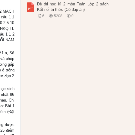
Đề thi học kì 2 môn Toán Lớp 2 sách
Kết nối tri thức (Có đáp án)
 2 MẠCH
6
5208
0
câu 1 1
0 2,5 10
TNKQ TL
âu 1 1 2
CUỐI NĂM
 M1 a, Số
 và phép
ường gấp
 ô trống
xe đạp 2
 học sinh
 nhất 86
hau. Chị
án: Bài 1
iểm (Đặt
đúng được
,25 điểm