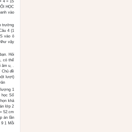
+ 4 = 15
CUỐI HỌC
oanh vào
ến trường
Câu 4 (1
 S vào ô
 Như vậy
bạn. Hỏi
, có thể
 âm u, .
T Chủ đề
ột lượt)
văn
ố lượng 1
h học Số
chọn khả
án lớp 2
 = 52.cm
p án lần
 9 1 Mỗi