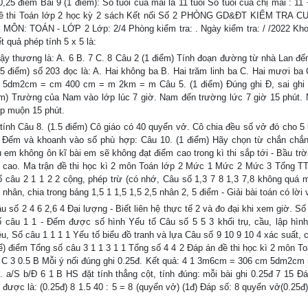
25 điểm Bài 9 (1 điểm): Số tuổi của mai là 11 tuổi Số tuổi của chị mai : 11 
uổi Đề thi Toán lớp 2 học kỳ 2 sách Kết nối Số 2 PHÒNG GD&ĐT KIỂM TRA 
ÔN: TOÁN - LỚP 2 Lớp: 2/4 Phòng kiểm tra: . Ngày kiểm tra: / /2022 Kh
t quả phép tính 5 x 5 là:
. Vậy thương là: A. 6 B. 7 C. 8 Câu 2 (1 điểm) Tính đoạn đường từ nhà Lan đ
điểm) số 203 đọc là: A. Hai không ba B. Hai trăm linh ba C. Hai mươi ba 
m 5dm2cm = cm 400 cm = m 2km = m Câu 5. (1 điểm) Đúng ghi Đ, sai ghi
điểm) Trường của Nam vào lớp lúc 7 giờ. Nam đến trường lức 7 giờ 15 phút.
p muộn 15 phút.
 tính Câu 8. (1.5 điểm) Cô giáo có 40 quyển vở. Cô chia đều số vở đó cho 5 
Đếm và khoanh vào số phù hợp: Câu 10. (1 điểm) Hãy chọn từ chắn chắn
em không ôn kĩ bài em sẽ không đạt điểm cao trong kì thi sắp tới - Bầu trời
ch cao. Ma trận đề thi học kì 2 môn Toán lớp 2 Mức 1 Mức 2 Mức 3 Tổng T
âu 2 1 1 2 2 cộng, phép trừ (có nhớ, Câu số 1,3 7 8 1,3 7,8 không quá m
hân, chia trong bảng 1,5 1 1,5 1,5 2,5 nhân 2, 5 điểm - Giải bài toán có lời 
u số 2 4 6 2,6 4 Đại lượng - Biết liên hệ thực tế 2 và đo đại khi xem giờ. S
 câu 1 1 - Đếm được số hình Yếu tố Câu số 5 5 3 khối trụ, cầu, lập hìn
u, Số câu 1 1 1 1 Yếu tố biểu đồ tranh và lựa Câu số 9 10 9 10 4 xác suất, 
ể) điểm Tổng số câu 3 1 1 3 1 1 Tổng số 4 4 2 Đáp án đề thi học kì 2 môn To
1 C 3 0.5 B Mỗi ý nối đúng ghi 0.25đ. Kết quả: 4 1 3m6cm = 306 cm 5dm2cm
a/S b/Đ 6 1 B HS đặt tính thẳng cột, tính đúng: mỗi bài ghi 0.25đ 7 15 Đá
được là: (0.25đ) 8 1.5 40 : 5 = 8 (quyển vở) (1đ) Đáp số: 8 quyển vở(0.25đ)