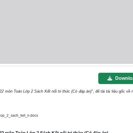
Downlo
22 môn Toán Lớp 2 Sách Kết nối tri thức (Có đáp án)"
, để tải tài liệu gốc v
op_2_sach_ket_n.docx
22 môn Toán Lớp 2 Sách Kết nối tri thức (Có đáp án)