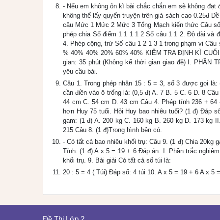
- Nếu em không ôn kĩ bài chắc chắn em sẽ không đạt đi
không thể lấy quyển truyện trên giá sách cao 0.25đ Đề
câu Mức 1 Mức 2 Mức 3 Tổng Mạch kiến thức Câu số 
phép chia Số điểm 1 1 1 1 2 Số câu 1 1 2. Độ dài và 
4. Phép cộng, trừ Số câu 1 2 1 3 1 trong phạm vi Câu 
% 40% 40% 20% 60% 40% KIỂM TRA ĐỊNH KÌ CUỐI N
gian: 35 phút (Không kể thời gian giao đề) I. PHẦN 
yêu cầu bài.
Câu 1. Trong phép nhân 15 : 5 = 3, số 3 được gọi là:
cần điền vào ô trống là: (0,5 đ) A. 7 B. 5 C. 6 D. 8 
44 cm C. 54 cm D. 43 cm Câu 4. Phép tính 236 + 64 - 
hơn Huy 75 tuổi. Hỏi Huy bao nhiêu tuổi? (1 đ) Đáp số
gam: (1 đ) A. 200 kg C. 160 kg B. 260 kg D. 173 kg I
215 Câu 8. (1 đ)Trong hình bên có.
- Có tất cả bao nhiêu khối trụ: Câu 9. (1 đ) Chia 20kg
Tính: (1 đ) A x 5 = 19 + 6 Đáp án: I. Phần trắc nghiệm
khối trụ. 9. Bài giải Có tất cả số túi là:
20 : 5 = 4 ( Túi) Đáp số: 4 túi 10. A x 5 = 19 + 6 A x 5 
Đề Thi Lớp 2