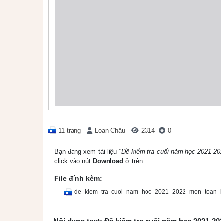
11 trang
Loan Châu
2314
0
Bạn đang xem tài liệu
"Đề kiểm tra cuối năm học 2021-20
click vào nút
Download
ở trên.
File đính kèm:
de_kiem_tra_cuoi_nam_hoc_2021_2022_mon_toan_l
Nội dung text: Đề kiểm tra cuối năm học 2021-20