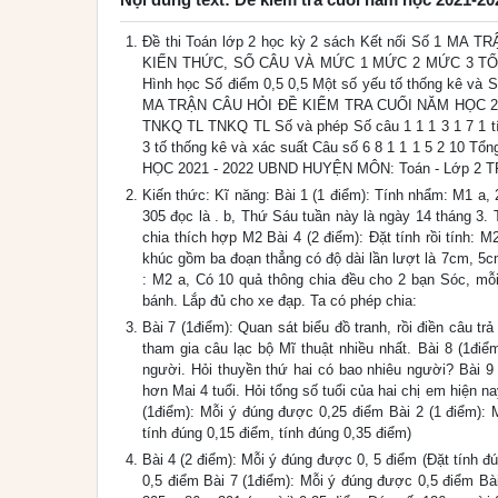
Đề thi Toán lớp 2 học kỳ 2 sách Kết nối Số 1 
KIẾN THỨC, SỐ CÂU VÀ MỨC 1 MỨC 2 MỨC 3 TỔNG K
Hình học Số điểm 0,5 0,5 Một số yếu tố thống kê và S
MA TRẬN CÂU HỎI ĐỀ KIỂM TRA CUỐI NĂM HỌC 2
TNKQ TL TNKQ TL Số và phép Số câu 1 1 1 3 1 7 1 tín
3 tố thống kê và xác suất Câu số 6 8 1 1 1 5 2 10 T
HỌC 2021 - 2022 UBND HUYỆN MÔN: Toán - Lớp 2 TRƯ
Kiến thức: Kĩ năng: Bài 1 (1 điểm): Tính nhẩm: M1 a, 2
305 đọc là . b, Thứ Sáu tuần này là ngày 14 tháng 3.
chia thích hợp M2 Bài 4 (2 điểm): Đặt tính rồi tính: 
khúc gồm ba đoạn thẳng có độ dài lần lượt là 7cm, 5cm
: M2 a, Có 10 quả thông chia đều cho 2 bạn Sóc, mỗi
bánh. Lắp đủ cho xe đạp. Ta có phép chia:
Bài 7 (1điểm): Quan sát biểu đồ tranh, rồi điền câu tr
tham gia câu lạc bộ Mĩ thuật nhiều nhất. Bài 8 (1đi
người. Hỏi thuyền thứ hai có bao nhiêu người? Bài 9 
hơn Mai 4 tuổi. Hỏi tổng số tuổi của hai chị em hiện na
(1điểm): Mỗi ý đúng được 0,25 điểm Bài 2 (1 điểm): 
tính đúng 0,15 điểm, tính đúng 0,35 điểm)
Bài 4 (2 điểm): Mỗi ý đúng được 0, 5 điểm (Đặt tính đú
0,5 điểm Bài 7 (1điểm): Mỗi ý đúng được 0,5 điểm Bài