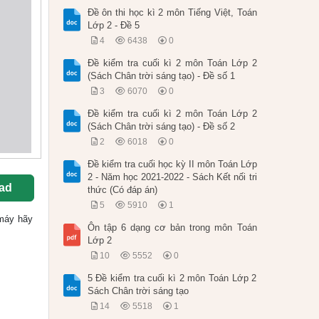
Đề ôn thi học kì 2 môn Tiếng Việt, Toán
Lớp 2 - Đề 5
4
6438
0
Đề kiểm tra cuối kì 2 môn Toán Lớp 2
(Sách Chân trời sáng tạo) - Đề số 1
3
6070
0
Đề kiểm tra cuối kì 2 môn Toán Lớp 2
(Sách Chân trời sáng tạo) - Đề số 2
2
6018
0
Đề kiểm tra cuối học kỳ II môn Toán Lớp
2 - Năm học 2021-2022 - Sách Kết nối tri
ad
thức (Có đáp án)
5
5910
1
ề máy hãy
Ôn tập 6 dạng cơ bản trong môn Toán
Lớp 2
10
5552
0
5 Đề kiểm tra cuối kì 2 môn Toán Lớp 2
Sách Chân trời sáng tạo
14
5518
1