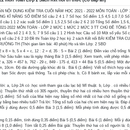
MA TRẬN NỘI DUNG KIỂM TRA CUỐI NĂM HỌC 2021 - 2022 MÔN TOÁN - LỚP
Ĩ NĂNG SỐ ĐIỂM Số câu 2 4 1 7 Số học Số điểm 1,5 4,5 1,0 7,0 Số 
ố câu 1 1 2 xác suất Số điểm 1 1,5 2,5 Số câu 2 6 2 10 Tổng Số điểm 1,5 6,
021-2022 MÔN TOÁN - LỚP 2 MỨC 1 MỨC 2 MỨC 3 TT CHỦ ĐỀ TỔNG 
h Câu số 2 1 4 3; 5; 7 9 Số câu 1 1 2 Hình học Câu số 10 Một số yếu Số c
ổng số câu 2 6 2 10 Đề thi Toán lớp 2 học kỳ 2 sách Kết nối BÀI KIỂM TRA 
ỜNG TH (Thời gian làm bài: 40 phút) Họ và tên Lớp: 2 SBD
 x 8 = b, 5 x 4 = c, 12 : 2 = d, 35 : 5 = Bài 2 (1 điểm): Điền vào chỗ trống:
 Thứ Sáu tuần sau là ngày tháng Bài 3 (1,5 điểm): Xem tranh, viết phép nhân
M2 a, 326 + 457 b, 762 - 29 c, 849 - 175 d, 413 + 44 Bài 5 (0,5 điểm): Một đ
, 10cm. Độ dài đường gấp khúc đó là . Bài 6 (1 điểm): Viết số thích hợp vào
 bạn Sóc được quả thông. Ta có phép chia: b, Có 8 bánh xe, lắp vào mỗi 
ả lời: a, Lớp 2A có .học sinh tham gia câu lạc bộ Mĩ thuật. b, Lớp . có nhiều
ểm): Thuyền thứ nhất có 305 người, thuyền thứ hai có nhiều hơn thuyền thứ
(1 điểm): Số tuổi của Mai hiện nay bằng số nhỏ nhất có hai chữ số giống n
y bằng bao nhiêu tuổi? Trả lời: Tổng số tuổi của hai chị em hiện nay là: Đáp 
Mỗi ý đúng được 0,5 điểm Bài 3 (1,5 điểm): Mỗi phép tính đúng được 0,5 đ
ng 0,15 điểm, tính đúng 0,35 điểm) Bài 5 (0,5 điểm): Bài 6 (1 điểm): Mỗi ý 
 8 (1,0 điểm): Tóm tắt 0,25 điểm Bài giải: Thuyền thứ hai có số người là: 0