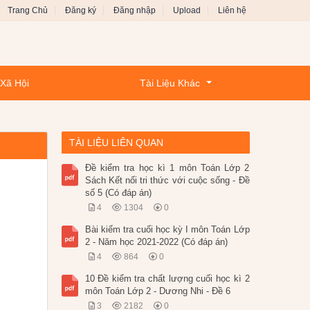
Trang Chủ
Đăng ký
Đăng nhập
Upload
Liên hệ
 Xã Hội
Tài Liệu Khác
TÀI LIỆU LIÊN QUAN
Đề kiểm tra học kì 1 môn Toán Lớp 2
Sách Kết nối tri thức với cuộc sống - Đề
số 5 (Có đáp án)
4
1304
0
Bài kiểm tra cuối học kỳ I môn Toán Lớp
2 - Năm học 2021-2022 (Có đáp án)
4
864
0
10 Đề kiểm tra chất lượng cuối học kì 2
môn Toán Lớp 2 - Dương Nhi - Đề 6
3
2182
0