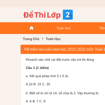
Toán Học
Tiến
›
Trang Chủ
Toán Học
Đề kiểm tra cuối năm học 2021-2022 môn Toán Lớ
Khoanh vào chữ cái đặt trước câu trả lời đúng
Câu 1 (1 điểm)
a. Kết quả phép tính 5 x 5 là:
A.10 B. 15 C. 25
b. Biết số bị chí là 14, số chia là 2. Vậy thương là:
A. 6 B. 7 C. 8