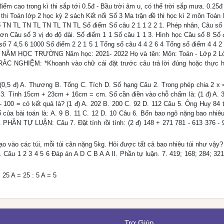
ểm cao trong kì thi sắp tới 0.5đ - Bầu trời âm u, có thể trời sắp mưa. 0.25đ
 thi Toán lớp 2 học kỳ 2 sách Kết nối Số 3 Ma trận đề thi học kì 2 môn Toán 
TN TL TN TL TN TL TN TL Số điểm Số câu 2 1 1 2 2 1. Phép nhân, Câu số 
đơn Câu số 3 vị đo độ dài. Số điểm 1 1 Số câu 1 1 3. Hình học Câu số 8 Số 
số 7 4,5 6 1000 Số điểm 2 2 1 5 1 Tổng số câu 4 4 2 6 4 Tổng số điểm 4 4 2 6
ĂM HỌC TRƯỜNG Năm học: 2021- 2022 Họ và tên: Môn: Toán - Lớp 2 Lớ
TRẮC NGHIỆM: *Khoanh vào chữ cái đặt trước câu trả lời đúng hoặc thực h
 (0,5 đ) A. Thương B. Tổng C. Tích D. Số hạng Câu 2. Trong phép chia 2 x 
Câu 3. Tính 15cm + 23cm + 16cm = cm. Số cần điền vào chỗ chấm là: (1 đ) A. 
100 = có kết quả là? (1 đ) A. 202 B. 200 C. 92 D. 112 Câu 5. Ông Huy 84 t
 của bài toán là: A. 9 B. 11 C. 12 D. 10 Câu 6. Bốn bao ngô nặng bao nhiêu k
I. PHẦN TỰ LUẬN: Câu 7. Đặt tính rồi tính: (2 đ) 148 + 271 781 - 613 376 - 
 gạo vào các túi, mỗi túi cân nặng 5kg. Hỏi được tất cả bao nhiêu túi như vậy
. Câu 1 2 3 4 5 6 Đáp án A D C B A A II. Phần tự luận. 7. 419; 168; 284; 32
= 25 A = 25 : 5 A = 5
Trợ Giúp