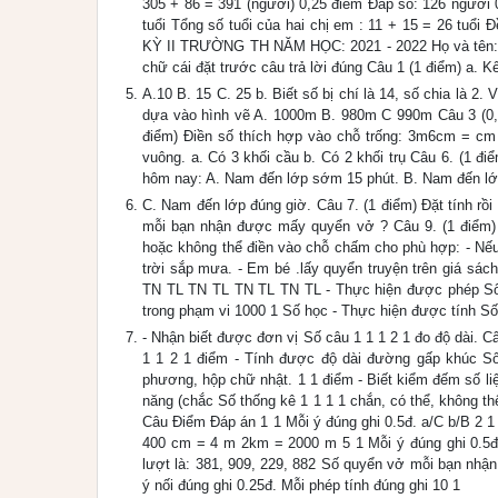
305 + 86 = 391 (người) 0,25 điểm Đáp số: 126 người 0,
tuổi Tổng số tuổi của hai chị em : 11 + 15 = 26 t
KỲ II TRƯỜNG TH NĂM HỌC: 2021 - 2022 Họ và tên: M
chữ cái đặt trước câu trả lời đúng Câu 1 (1 điểm) a. Kế
A.10 B. 15 C. 25 b. Biết số bị chí là 14, số chia là 2
dựa vào hình vẽ A. 1000m B. 980m C 990m Câu 3 (0,5 
điểm) Điền số thích hợp vào chỗ trống: 3m6cm = c
vuông. a. Có 3 khối cầu b. Có 2 khối trụ Câu 6. (1 
hôm nay: A. Nam đến lớp sớm 15 phút. B. Nam đến lớ
C. Nam đến lớp đúng giờ. Câu 7. (1 điểm) Đặt tính rồi
mỗi bạn nhận được mấy quyển vở ? Câu 9. (1 điểm) 
hoặc không thể điền vào chỗ chấm cho phù hợp: - Nếu 
trời sắp mưa. - Em bé .lấy quyển truyện trên giá sá
TN TL TN TL TN TL TN TL - Thực hiện được phép Số c
trong phạm vi 1000 1 Số học - Thực hiện được tính Số n
- Nhận biết được đơn vị Số câu 1 1 1 2 1 đo độ dài. Câ
1 1 2 1 điểm - Tính được độ dài đường gấp khúc Số
phương, hộp chữ nhật. 1 1 điểm - Biết kiểm đếm số liệ
năng (chắc Số thống kê 1 1 1 1 chắn, có thể, không th
Câu Điểm Đáp án 1 1 Mỗi ý đúng ghi 0.5đ. a/C b/B 2 
400 cm = 4 m 2km = 2000 m 5 1 Mỗi ý đúng ghi 0.5đ. 
lượt là: 381, 909, 229, 882 Số quyển vở mỗi bạn nhận 
ý nối đúng ghi 0.25đ. Mỗi phép tính đúng ghi 10 1