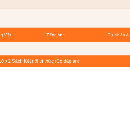
g Việt
Tiếng Anh
Tự Nhiên &
p 2 Sách Kết nối tri thức (Có đáp án)