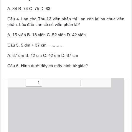
A.
84
B.
74
C.
75
D.
83
Câu 4.
Lan cho Thu 12 viên phấn thì Lan còn lại ba chục viên
phấn. Lúc đầu Lan có số viên phấn là?
A.
15 viên
B.
18 viên
C.
52 viên
D.
42 viên
Câu 5.
5 dm + 37 cm = ……..
A.
87 dm
B.
42 cm
C.
42 dm
D.
87 cm
Câu 6.
Hình dưới đây có mấy hình tứ giác?