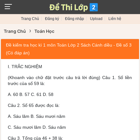
Trang Chủ
Đăng ký
Đăng nhập
Upload
Liên hệ
›
Trang Chủ
Toán Học
Đề kiểm tra học kì 1 môn Toán Lớp 2 Sách Cánh diều - Đề số 3
(Có đáp án)
I. TRẮC NGHIỆM
(
Khoanh vào chữ đặt trước câu trả lời đúng
)
Câu 1.
Số liền
trước của số 59 là:
A.
60
B.
57
C.
61
D.
58
Câu 2.
Số 65 được đọc là:
A.
Sáu lăm
B.
Sáu mươi năm
C.
Sáu mươi lăm
D.
Sáu năm
Câu 3.
Tổng của 46 + 38 là: