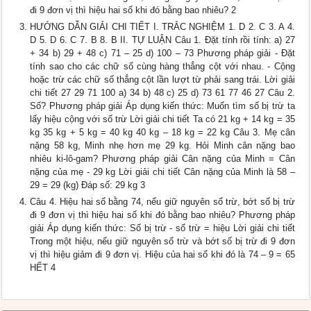
đi 9 đơn vị thì hiệu hai số khi đó bằng bao nhiêu? 2
HƯỚNG DẪN GIẢI CHI TIẾT I. TRẮC NGHIỆM 1. D 2. C 3. A 4.
D 5. D 6. C 7. B 8. B II. TỰ LUẬN Câu 1. Đặt tính rồi tính: a) 27
+ 34 b) 29 + 48 c) 71 – 25 d) 100 – 73 Phương pháp giải - Đặt
tính sao cho các chữ số cùng hàng thẳng cột với nhau. - Cộng
hoặc trừ các chữ số thẳng cột lần lượt từ phải sang trái. Lời giải
chi tiết 27 29 71 100 a) 34 b) 48 c) 25 d) 73 61 77 46 27 Câu 2.
Số? Phương pháp giải Áp dụng kiến thức: Muốn tìm số bị trừ ta
lấy hiệu cộng với số trừ Lời giải chi tiết Ta có 21 kg + 14 kg = 35
kg 35 kg + 5 kg = 40 kg 40 kg – 18 kg = 22 kg Câu 3. Mẹ cân
nặng 58 kg, Minh nhẹ hơn mẹ 29 kg. Hỏi Minh cân nặng bao
nhiêu ki-lô-gam? Phương pháp giải Cân nặng của Minh = Cân
nặng của mẹ - 29 kg Lời giải chi tiết Cân nặng của Minh là 58 –
29 = 29 (kg) Đáp số: 29 kg 3
Câu 4. Hiệu hai số bằng 74, nếu giữ nguyên số trừ, bớt số bị trừ
đi 9 đơn vị thì hiệu hai số khi đó bằng bao nhiêu? Phương pháp
giải Áp dụng kiến thức: Số bị trừ - số trừ = hiệu Lời giải chi tiết
Trong một hiệu, nếu giữ nguyên số trừ và bớt số bị trừ đi 9 đơn
vị thì hiệu giảm đi 9 đơn vị. Hiệu của hai số khi đó là 74 – 9 = 65
HẾT 4