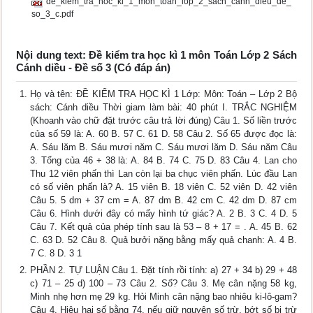
de_kiem_tra_hoc_ki_1_mon_toan_lop_2_sach_canh_dieu_de_
so_3_c.pdf
Nội dung text: Đề kiểm tra học kì 1 môn Toán Lớp 2 Sách
Cánh diều - Đề số 3 (Có đáp án)
Họ và tên: ĐỀ KIỂM TRA HỌC KÌ 1 Lớp: Môn: Toán – Lớp 2 Bộ
sách: Cánh diều Thời giam làm bài: 40 phút I. TRẮC NGHIỆM
(Khoanh vào chữ đặt trước câu trả lời đúng) Câu 1. Số liền trước
của số 59 là: A. 60 B. 57 C. 61 D. 58 Câu 2. Số 65 được đọc là:
A. Sáu lăm B. Sáu mươi năm C. Sáu mươi lăm D. Sáu năm Câu
3. Tổng của 46 + 38 là: A. 84 B. 74 C. 75 D. 83 Câu 4. Lan cho
Thu 12 viên phấn thì Lan còn lại ba chục viên phấn. Lúc đầu Lan
có số viên phấn là? A. 15 viên B. 18 viên C. 52 viên D. 42 viên
Câu 5. 5 dm + 37 cm = A. 87 dm B. 42 cm C. 42 dm D. 87 cm
Câu 6. Hình dưới đây có mấy hình tứ giác? A. 2 B. 3 C. 4 D. 5
Câu 7. Kết quả của phép tính sau là 53 – 8 + 17 = . A. 45 B. 62
C. 63 D. 52 Câu 8. Quả bưởi nặng bằng mấy quả chanh: A. 4 B.
7 C. 8 D. 3 1
PHẦN 2. TỰ LUẬN Câu 1. Đặt tính rồi tính: a) 27 + 34 b) 29 + 48
c) 71 – 25 d) 100 – 73 Câu 2. Số? Câu 3. Mẹ cân nặng 58 kg,
Minh nhẹ hơn mẹ 29 kg. Hỏi Minh cân nặng bao nhiêu ki-lô-gam?
Câu 4. Hiệu hai số bằng 74, nếu giữ nguyên số trừ, bớt số bị trừ