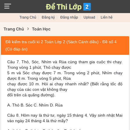
Trang Chủ
Đăng ký
Đăng nhập
Upload
Liên hệ
›
Trang Chủ
Toán Học
Đề kiểm tra cuối kì 2 Toán Lớp 2 (Sách Cánh diều) - Đề số 4
(Có đáp án)
Câu 7. Thỏ, Sóc, Nhím và Rùa cùng tham gia cuộc thi chạy.
Trong vòng 1 phút, Thỏ chạy được
5 m và Sóc chạy được 7 m. Trong vòng 2 phút, Nhím chạy
được 8 m. Trong vòng 5 phút, Rùa
chạy được 10 m. Hỏi ai chạy nhanh nhất? (Biết rằng tốc độ
chạy của các con vật không thay
đổi trên cả quãng đường).
A. Thỏ B. Sóc C. Nhím D. Rùa
Câu 8. Hôm nay là thứ tư, ngày 15 tháng 4. Vậy sinh nhật Mai
vào ngày 24 tháng 4 là thứ mấy?