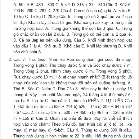
A. 50 : 5 B. 430 – 390 C. 5 × 9 D. 315 + 37 – 310 Câu 3. Số? A.
290 B. 280 C. 281 D. 279 Câu 4. Con chó cân nặng là: A. 5 kg B.
10 kg C. 15 kg D. 20 kg Câu 5. Trong giỏ có 3 quả táo và 2 quả
lê. Bạn Khánh lấy 3 quả từ giỏ. Khả năng nào xảy ra trong mỗi
trường hợp sau: A. Trong giỏ không thể còn lại 3 quả. C. Trong
giỏ chắc chắn còn lại 2 quả. B. Trong giỏ có thể còn lại 2 quả lê.
D. Cả ba đáp án trên đều đúng. Câu 6. Khối hình thích hợp đặt
vào dấu ? là: A. Khối trụ B. Khối cầu C. Khối lập phương D. Khối
hộp chữ nhật 8
Câu 7. Thỏ, Sóc, Nhím và Rùa cùng tham gia cuộc thi chạy.
Trong vòng 1 phút, Thỏ chạy được 5 m và Sóc chạy được 7 m.
Trong vòng 2 phút, Nhím chạy được 8 m. Trong vòng 5 phút,
Rùa chạy được 10 m. Hỏi ai chạy nhanh nhất? (Biết rằng tốc độ
chạy của các con vật không thay đổi trên cả quãng đường). A.
Thỏ B. Sóc C. Nhím D. Rùa Câu 8. Hôm nay là thứ tư, ngày 15
tháng 4. Vậy sinh nhật Mai vào ngày 24 tháng 4 là thứ mấy? A.
thứ ba B. thứ tư C. thứ năm D. thứ sáu PHẦN 2. TỰ LUẬN Câu
1. Đặt tính rồi tính: a) 638 + 214 b) 526 – 145 c) 392 + 64 d) 782
– 67 Câu 2. Tính: a) 1 km . 500 m + 450 m b) 467 m – 128 m 205
m + 155 m Câu 3. Quan sát biểu đồ dưới đây rồi viết số thích
hợp vào chỗ chấm: Theo biểu đồ, bạn Khôi có: a) ô tô. b) . xe
máy. c) máy bay. d) rô-bốt. Câu 4. Thùng to đựng 300 lít dầu.
Thùng nhỏ đựng ít hơn thùng to 22 lít dầu. Hỏi thùng nhỏ đựng