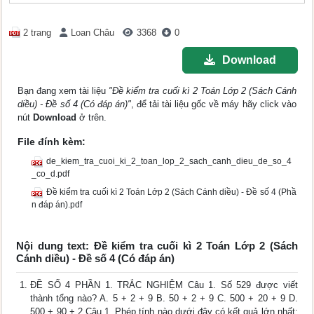
2 trang
Loan Châu
3368
0
Download
Bạn đang xem tài liệu
"Đề kiểm tra cuối kì 2 Toán Lớp 2 (Sách Cánh
diều) - Đề số 4 (Có đáp án)"
, để tải tài liệu gốc về máy hãy click vào
nút
Download
ở trên.
File đính kèm:
de_kiem_tra_cuoi_ki_2_toan_lop_2_sach_canh_dieu_de_so_4
_co_d.pdf
Đề kiểm tra cuối kì 2 Toán Lớp 2 (Sách Cánh diều) - Đề số 4 (Phầ
n đáp án).pdf
Nội dung text: Đề kiểm tra cuối kì 2 Toán Lớp 2 (Sách
Cánh diều) - Đề số 4 (Có đáp án)
ĐỀ SỐ 4 PHẦN 1. TRẮC NGHIỆM Câu 1. Số 529 được viết
thành tổng nào? A. 5 + 2 + 9 B. 50 + 2 + 9 C. 500 + 20 + 9 D.
500 + 90 + 2 Câu 1. Phép tính nào dưới đây có kết quả lớn nhất: