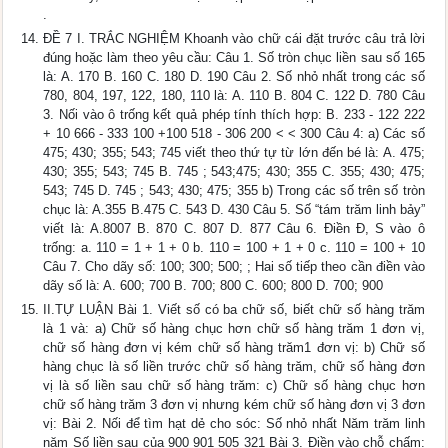
.
ĐỀ 7 I. TRẮC NGHIỆM Khoanh vào chữ cái đặt trước câu trả lời
đúng hoặc làm theo yêu cầu: Câu 1. Số tròn chục liền sau số 165
là: A. 170 B. 160 C. 180 D. 190 Câu 2. Số nhỏ nhất trong các số
780, 804, 197, 122, 180, 110 là: A. 110 B. 804 C. 122 D. 780 Câu
3. Nối vào ô trống kết quả phép tính thích hợp: B. 233 - 122 222
+ 10 666 - 333 100 +100 518 - 306 200 < < 300 Câu 4: a) Các số
475; 430; 355; 543; 745 viết theo thứ tự từ lớn đến bé là: A. 475;
430; 355; 543; 745 B. 745 ; 543;475; 430; 355 C. 355; 430; 475;
543; 745 D. 745 ; 543; 430; 475; 355 b) Trong các số trên số tròn
chục là: A.355 B.475 C. 543 D. 430 Câu 5. Số “tám trăm linh bảy”
viết là: A.8007 B. 870 C. 807 D. 877 Câu 6. Điền Đ, S vào ô
trống: a. 110 = 1 + 1 + 0 b. 110 = 100 + 1 + 0 c. 110 = 100 + 10
Câu 7. Cho dãy số: 100; 300; 500; ; Hai số tiếp theo cần điền vào
dãy số là: A. 600; 700 B. 700; 800 C. 600; 800 D. 700; 900
II.TỰ LUẬN Bài 1. Viết số có ba chữ số, biết chữ số hàng trăm
là 1 và: a) Chữ số hàng chục hơn chữ số hàng trăm 1 đơn vị,
chữ số hàng đơn vị kém chữ số hàng trăm1 đơn vị: b) Chữ số
hàng chục là số liền trước chữ số hàng trăm, chữ số hàng đơn
vị là số liền sau chữ số hàng trăm: c) Chữ số hàng chục hơn
chữ số hàng trăm 3 đơn vị nhưng kém chữ số hàng đơn vị 3 đơn
vị: Bài 2. Nối để tìm hạt dẻ cho sóc: Số nhỏ nhất Năm trăm linh
năm Số liền sau của 900 901 505 321 Bài 3. Điền vào chỗ chấm: