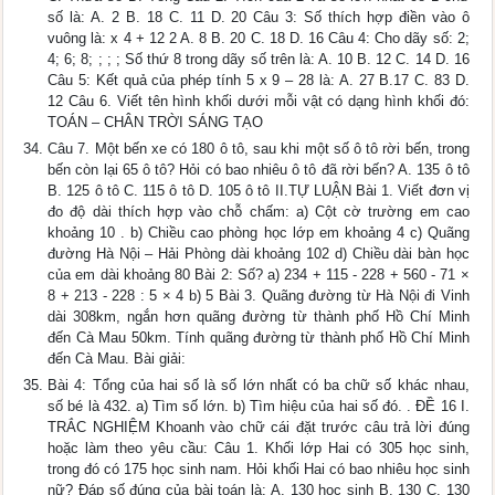
số là: A. 2 B. 18 C. 11 D. 20 Câu 3: Số thích hợp điền vào ô
vuông là: x 4 + 12 2 A. 8 B. 20 C. 18 D. 16 Câu 4: Cho dãy số: 2;
4; 6; 8; ; ; ; Số thứ 8 trong dãy số trên là: A. 10 B. 12 C. 14 D. 16
Câu 5: Kết quả của phép tính 5 x 9 – 28 là: A. 27 B.17 C. 83 D.
12 Câu 6. Viết tên hình khối dưới mỗi vật có dạng hình khối đó:
TOÁN – CHÂN TRỜI SÁNG TẠO
Câu 7. Một bến xe có 180 ô tô, sau khi một số ô tô rời bến, trong
bến còn lại 65 ô tô? Hỏi có bao nhiêu ô tô đã rời bến? A. 135 ô tô
B. 125 ô tô C. 115 ô tô D. 105 ô tô II.TỰ LUẬN Bài 1. Viết đơn vị
đo độ dài thích hợp vào chỗ chấm: a) Cột cờ trường em cao
khoảng 10 . b) Chiều cao phòng học lớp em khoảng 4 c) Quãng
đường Hà Nội – Hải Phòng dài khoảng 102 d) Chiều dài bàn học
của em dài khoảng 80 Bài 2: Số? a) 234 + 115 - 228 + 560 - 71 ×
8 + 213 - 228 : 5 × 4 b) 5 Bài 3. Quãng đường từ Hà Nội đi Vinh
dài 308km, ngắn hơn quãng đường từ thành phố Hồ Chí Minh
đến Cà Mau 50km. Tính quãng đường từ thành phố Hồ Chí Minh
đến Cà Mau. Bài giải:
Bài 4: Tổng của hai số là số lớn nhất có ba chữ số khác nhau,
số bé là 432. a) Tìm số lớn. b) Tìm hiệu của hai số đó. . ĐỀ 16 I.
TRẮC NGHIỆM Khoanh vào chữ cái đặt trước câu trả lời đúng
hoặc làm theo yêu cầu: Câu 1. Khối lớp Hai có 305 học sinh,
trong đó có 175 học sinh nam. Hỏi khối Hai có bao nhiêu học sinh
nữ? Đáp số đúng của bài toán là: A. 130 học sinh B. 130 C. 130