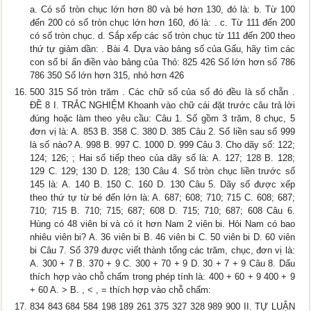
a. Có số tròn chục lớn hơn 80 và bé hơn 130, đó là: b. Từ 100
đến 200 có số tròn chục lớn hơn 160, đó là: . c. Từ 111 đến 200
có số tròn chục. d. Sắp xếp các số tròn chục từ 111 đến 200 theo
thứ tự giảm dần: . Bài 4. Dựa vào bảng số của Gấu, hãy tìm các
con số bí ẩn điền vào bảng của Thỏ: 825 426 Số lớn hơn số 786
786 350 Số lớn hơn 315, nhỏ hơn 426
500 315 Số tròn trăm . Các chữ số của số đó đều là số chẵn .
ĐỀ 8 I. TRẮC NGHIỆM Khoanh vào chữ cái đặt trước câu trả lời
đúng hoặc làm theo yêu cầu: Câu 1. Số gồm 3 trăm, 8 chục, 5
đơn vị là: A. 853 B. 358 C. 380 D. 385 Câu 2. Số liền sau số 999
là số nào? A. 998 B. 997 C. 1000 D. 999 Câu 3. Cho dãy số: 122;
124; 126; ; Hai số tiếp theo của dãy số là: A. 127; 128 B. 128;
129 C. 129; 130 D. 128; 130 Câu 4. Số tròn chục liền trước số
145 là: A. 140 B. 150 C. 160 D. 130 Câu 5. Dãy số được xếp
theo thứ tự từ bé đến lớn là: A. 687; 608; 710; 715 C. 608; 687;
710; 715 B. 710; 715; 687; 608 D. 715; 710; 687; 608 Câu 6.
Hùng có 48 viên bi và có ít hơn Nam 2 viên bi. Hỏi Nam có bao
nhiêu viên bi? A. 36 viên bi B. 46 viên bi C. 50 viên bi D. 60 viên
bi Câu 7. Số 379 được viết thành tổng các trăm, chục, đơn vị là:
A. 300 + 7 B. 370 + 9 C. 300 + 70 + 9 D. 30 + 7 + 9 Câu 8. Dấu
thích hợp vào chỗ chấm trong phép tính là: 400 + 60 + 9 400 + 9
+ 60 A. > B. , < , = thích hợp vào chỗ chấm:
834 843 684 584 198 189 261 375 327 328 989 900 II. TỰ LUẬN