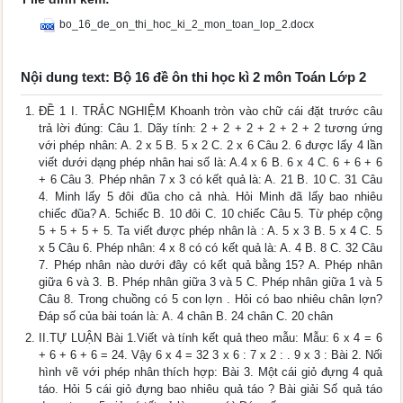
bo_16_de_on_thi_hoc_ki_2_mon_toan_lop_2.docx
Nội dung text: Bộ 16 đề ôn thi học kì 2 môn Toán Lớp 2
ĐỀ 1 I. TRẮC NGHIỆM Khoanh tròn vào chữ cái đặt trước câu
trả lời đúng: Câu 1. Dãy tính: 2 + 2 + 2 + 2 + 2 + 2 tương ứng
với phép nhân: A. 2 x 5 B. 5 x 2 C. 2 x 6 Câu 2. 6 được lấy 4 lần
viết dưới dạng phép nhân hai số là: A.4 x 6 B. 6 x 4 C. 6 + 6 + 6
+ 6 Câu 3. Phép nhân 7 x 3 có kết quả là: A. 21 B. 10 C. 31 Câu
4. Minh lấy 5 đôi đũa cho cả nhà. Hỏi Minh đã lấy bao nhiêu
chiếc đũa? A. 5chiếc B. 10 đôi C. 10 chiếc Câu 5. Từ phép cộng
5 + 5 + 5 + 5. Ta viết được phép nhân là : A. 5 x 3 B. 5 x 4 C. 5
x 5 Câu 6. Phép nhân: 4 x 8 có có kết quả là: A. 4 B. 8 C. 32 Câu
7. Phép nhân nào dưới đây có kết quả bằng 15? A. Phép nhân
giữa 6 và 3. B. Phép nhân giữa 3 và 5 C. Phép nhân giữa 1 và 5
Câu 8. Trong chuồng có 5 con lợn . Hỏi có bao nhiêu chân lợn?
Đáp số của bài toán là: A. 4 chân B. 24 chân C. 20 chân
II.TỰ LUẬN Bài 1.Viết và tính kết quả theo mẫu: Mẫu: 6 x 4 = 6
+ 6 + 6 + 6 = 24. Vậy 6 x 4 = 32 3 x 6 : 7 x 2 : . 9 x 3 : Bài 2. Nối
hình vẽ với phép nhân thích hợp: Bài 3. Một cái giỏ đựng 4 quả
táo. Hỏi 5 cái giỏ đựng bao nhiêu quả táo ? Bài giải Số quả táo