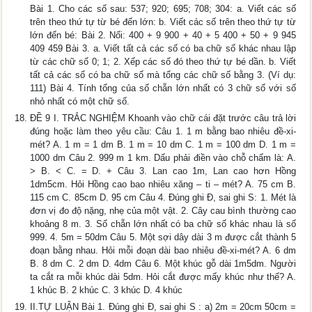
Bài 1. Cho các số sau: 537; 920; 695; 708; 304: a. Viết các số
trên theo thứ tự từ bé đến lớn: b. Viết các số trên theo thứ tự từ
lớn đến bé: Bài 2. Nối: 400 + 9 900 + 40 + 5 400 + 50 + 9 945
409 459 Bài 3. a. Viết tất cả các số có ba chữ số khác nhau lập
từ các chữ số 0; 1; 2. Xếp các số đó theo thứ tự bé dần. b. Viết
tất cả các số có ba chữ số mà tổng các chữ số bằng 3. (Ví dụ:
111) Bài 4. Tính tổng của số chẵn lớn nhất có 3 chữ số với số
nhỏ nhất có một chữ số.
ĐỀ 9 I. TRẮC NGHIỆM Khoanh vào chữ cái đặt trước câu trả lời
đúng hoặc làm theo yêu cầu: Câu 1. 1 m bằng bao nhiêu đề-xi-
mét? A. 1 m = 1 dm B. 1 m = 10 dm C. 1 m = 100 dm D. 1 m =
1000 dm Câu 2. 999 m 1 km. Dấu phải điền vào chỗ chấm là: A.
> B. < C. = D. + Câu 3. Lan cao 1m, Lan cao hơn Hồng
1dm5cm. Hỏi Hồng cao bao nhiêu xăng – ti – mét? A. 75 cm B.
115 cm C. 85cm D. 95 cm Câu 4. Đúng ghi Đ, sai ghi S: 1. Mét là
đơn vị đo độ nặng, nhẹ của một vật. 2. Cây cau bình thường cao
khoảng 8 m. 3. Số chẵn lớn nhất có ba chữ số khác nhau là số
999. 4. 5m = 50dm Câu 5. Một sợi dây dài 3 m được cắt thành 5
đoạn bằng nhau. Hỏi mỗi đoạn dài bao nhiêu đề-xi-mét? A. 6 dm
B. 8 dm C. 2 dm D. 4dm Câu 6. Một khúc gỗ dài 1m5dm. Người
ta cắt ra mỗi khúc dài 5dm. Hỏi cắt được mấy khúc như thế? A.
1 khúc B. 2 khúc C. 3 khúc D. 4 khúc
II.TỰ LUẬN Bài 1. Đúng ghi Đ, sai ghi S : a) 2m = 20cm 50cm =