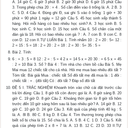
A. 14 giờ C. 6 giờ 3 phút B. 2 giờ 30 phút D. 6 giờ 15 phút Câu
3. Trong phép chia 20 : = 4 . Số cần điền vào ô trống là: A. 2 B. 3
C. 5 D. 4 Câu 4. Đúng ghi Đ, sai ghi S vào ô trống: 1 giờ + 30
phút = 90 phút 1 ngày = 12 giờ Câu 5. 45 học sinh xếp thành 5
hàng. Hỏi mỗi hàng có bao nhiêu học sinh? A. 3 học sinh B. 5
học sinh C. 9 học sinh D. 15 học sinh Câu 6. Số chân của một
đàn gà là 18. Hỏi có bao nhiêu con gà ? : A. 7 con B. 9 con C. 8
con D. 12 con II.TỰ LUẬN Bài 1. Tính nhẩm 10 : 2 = 20 : 5= 12 :
2 = 15 : 5 = 18 : 2 = 20 : 2 = 18 : 2 = 30 : 5= 35 : 5 =
Bài 2. Tính:
6 : = 3 : 5 = 8 12 : 2 = : 5 = 4 2 x = 14 5 x = 20 30 : = 6 5 x = 45
: 2 = 10 Bài 3. Số ? Bài 4 : Tìm nhà cho chim bồ câu Bài 5. Mẹ
Mai mua 12 chiếc tất cho cả nhà. Hỏi mẹ mua bao nhiêu đôi tất ?
Tóm tắt: Bài giải Mua : chiếc tất Số đôi tất mẹ đã mua là : 1 đôi :
chiếc tất : = . (đôi tất) Có : đôi tất ? Đáp số đôi tất
ĐỀ 5 I. TRẮC NGHIỆM Khoanh tròn vào chữ cái đặt trước câu
trả lời đúng: Câu 1. 8 giờ tối còn được gọi là: A. 8 giờ sáng B. 20
giờ C. 19 giờ D. 8 giờ Câu 2. Khoảng thời gian từ 8 giờ tối hôm
trước đến 10 giờ sáng hôm sau là bao nhiêu giờ? A. 14 giờ B. 12
giờ C. 10 giờ D. 24 giờ Câu 3. Kết quả của phép tính 40 kg : 5
là: A. 8l B. 80 C. 8 kg D. 8 Câu 4. Tìm thương trong phép chia
biết số bị chia là 15. Số chia là 5. A. 5 B. 4 C. 1 D. 3 Câu 5. Kết
quả của phép tính 2 x 8 + 7 là: A. 13 B. 12 C. 23 D. 33 II.TỰ