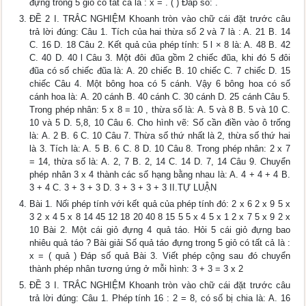
đựng trong 5 giỏ có tất cả là : x = . ( ) Đáp số: .
ĐỀ 2 I. TRẮC NGHIỆM Khoanh tròn vào chữ cái đặt trước câu
trả lời đúng: Câu 1. Tích của hai thừa số 2 và 7 là : A. 21 B. 14
C. 16 D. 18 Câu 2. Kết quả của phép tính: 5 l × 8 là: A. 48 B. 42
C. 40 D. 40 l Câu 3. Một đôi đũa gồm 2 chiếc đũa, khi đó 5 đôi
đũa có số chiếc đũa là: A. 20 chiếc B. 10 chiếc C. 7 chiếc D. 15
chiếc Câu 4. Một bông hoa có 5 cánh. Vậy 6 bông hoa có số
cánh hoa là: A. 20 cánh B. 40 cánh C. 30 cánh D. 25 cánh Câu 5.
Trong phép nhân: 5 x 8 = 10 , thừa số là: A. 5 và 8 B. 5 và 10 C.
10 và 5 D. 5,8, 10 Câu 6. Cho hình vẽ: Số cần điền vào ô trống
là: A. 2 B. 6 C. 10 Câu 7. Thừa số thứ nhất là 2, thừa số thứ hai
là 3. Tích là: A. 5 B. 6 C. 8 D. 10 Câu 8. Trong phép nhân: 2 x 7
= 14, thừa số là: A. 2, 7 B. 2, 14 C. 14 D. 7, 14 Câu 9. Chuyển
phép nhân 3 x 4 thành các số hạng bằng nhau là: A. 4 + 4 + 4 B.
3 + 4 C. 3 + 3 + 3 D. 3 + 3 + 3 + 3 II.TỰ LUẬN
Bài 1. Nối phép tính với kết quả của phép tính đó: 2 x 6 2 x 9 5 x
3 2 x 4 5 x 8 14 45 12 18 20 40 8 15 5 5 x 4 5 x 1 2 x 7 5 x 9 2 x
10 Bài 2. Một cái giỏ đựng 4 quả táo. Hỏi 5 cái giỏ đựng bao
nhiêu quả táo ? Bài giải Số quả táo đựng trong 5 giỏ có tất cả là :
x = ( quả ) Đáp số quả Bài 3. Viết phép cộng sau đó chuyển
thành phép nhân tương ứng ở mỗi hình: 3 + 3 = 3 x 2
ĐỀ 3 I. TRẮC NGHIỆM Khoanh tròn vào chữ cái đặt trước câu
trả lời đúng: Câu 1. Phép tính 16 : 2 = 8, có số bị chia là: A. 16