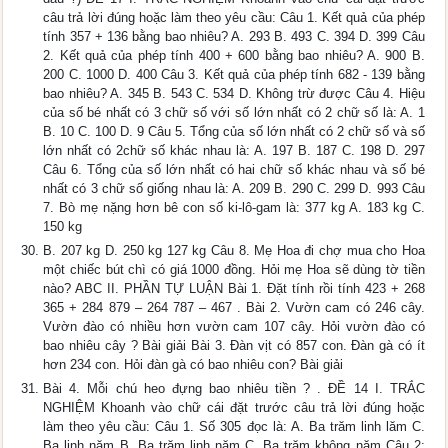
câu trả lời đúng hoặc làm theo yêu cầu: Câu 1. Kết quả của phép
tính 357 + 136 bằng bao nhiêu? A. 293 B. 493 C. 394 D. 399 Câu
2. Kết quả của phép tính 400 + 600 bằng bao nhiêu? A. 900 B.
200 C. 1000 D. 400 Câu 3. Kết quả của phép tính 682 - 139 bằng
bao nhiêu? A. 345 B. 543 C. 534 D. Không trừ được Câu 4. Hiệu
của số bé nhất có 3 chữ số với số lớn nhất có 2 chữ số là: A. 1
B. 10 C. 100 D. 9 Câu 5. Tổng của số lớn nhất có 2 chữ số và số
lớn nhất có 2chữ số khác nhau là: A. 197 B. 187 C. 198 D. 297
Câu 6. Tổng của số lớn nhất có hai chữ số khác nhau và số bé
nhất có 3 chữ số giống nhau là: A. 209 B. 290 C. 299 D. 993 Câu
7. Bò mẹ nặng hơn bê con số ki-lô-gam là: 377 kg A. 183 kg C.
150 kg
B. 207 kg D. 250 kg 127 kg Câu 8. Mẹ Hoa đi chợ mua cho Hoa
một chiếc bút chì có giá 1000 đồng. Hỏi mẹ Hoa sẽ dùng tờ tiền
nào? ABC II. PHẦN TỰ LUẬN Bài 1. Đặt tính rồi tính 423 + 268
365 + 284 879 – 264 787 – 467 . Bài 2. Vườn cam có 246 cây.
Vườn đào có nhiều hơn vườn cam 107 cây. Hỏi vườn đào có
bao nhiêu cây ? Bài giải Bài 3. Đàn vịt có 857 con. Đàn gà có ít
hơn 234 con. Hỏi đàn gà có bao nhiêu con? Bài giải
Bài 4. Mỗi chú heo đựng bao nhiêu tiền ? . ĐỀ 14 I. TRẮC
NGHIỆM Khoanh vào chữ cái đặt trước câu trả lời đúng hoặc
làm theo yêu cầu: Câu 1. Số 305 đọc là: A. Ba trăm linh lăm C.
Ba linh năm B. Ba trăm linh năm C. Ba trăm không năm Câu 2: