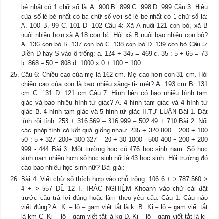
bé nhất có 1 chữ số là: A. 900 B. 899 C. 998 D. 999 Câu 3: Hiệu
của số lẻ bé nhất có ba chữ số với số lẻ bé nhất có 1 chữ số là:
A. 100 B. 99 C. 101 D. 102 Câu 4: Xã A nuôi 121 con bò, xã B
nuôi nhiều hơn xã A 18 con bò. Hỏi xã B nuôi bao nhiêu con bò?
A. 136 con bò B. 137 con bò C. 138 con bò D. 139 con bò Câu 5:
Điền Đ hay S vào ô trống: a. 124 + 345 = 469 c. 35 : 5 + 65 = 73
b. 868 – 50 = 808 d. 1000 x 0 + 100 = 100
Câu 6: Chiều cao của mẹ là 162 cm. Mẹ cao hơn con 31 cm. Hỏi
chiều cao của con là bao nhiêu xăng- ti- mét? A. 193 cm B. 131
cm C. 131 D. 121 cm Câu 7: Hình bên có bao nhiêu hình tam
giác và bao nhiêu hình tứ giác? A. 4 hình tam giác và 4 hình tứ
giác B. 4 hình tam giác và 5 hình tứ giác II.TỰ LUẬN Bài 1. Đặt
tính rồi tính: 253 + 316 569 – 316 999 – 502 49 + 710 Bài 2. Nối
các phép tính có kết quả giống nhau: 235 + 320 900 – 200 + 100
50 : 5 + 327 200+ 300 327 – 20 + 30 1000 - 500 400 + 200 + 200
999 - 444 Bài 3. Một trường học có 476 học sinh nam. Số học
sinh nam nhiều hơn số học sinh nữ là 43 học sinh. Hỏi trường đó
cáo bao nhiêu học sinh nữ? Bài giải:
Bài 4: Viết chữ số thích hợp vào chỗ trống: 106 6 + > 787 560 >
4 + > 557 ĐỀ 12 I. TRẮC NGHIỆM Khoanh vào chữ cái đặt
trước câu trả lời đúng hoặc làm theo yêu cầu: Câu 1. Câu nào
viết đúng? A. Ki – lô – gam viết tắt là k. B. Ki – lô – gam viết tắt
là km C. Ki – lô – gam viết tắt là kg D. Ki – lô – gam viết tắt là ki-