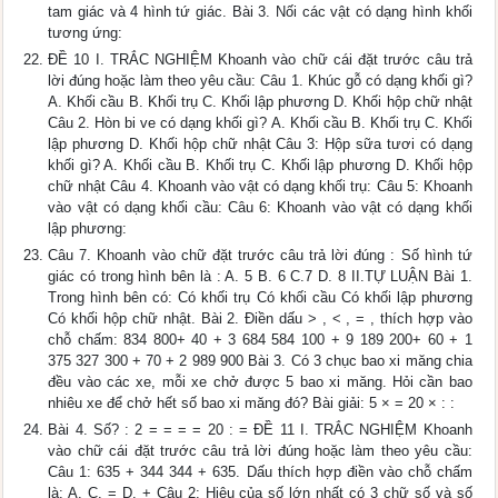
tam giác và 4 hình tứ giác. Bài 3. Nối các vật có dạng hình khối
tương ứng:
ĐỀ 10 I. TRẮC NGHIỆM Khoanh vào chữ cái đặt trước câu trả
lời đúng hoặc làm theo yêu cầu: Câu 1. Khúc gỗ có dạng khối gì?
A. Khối cầu B. Khối trụ C. Khối lập phương D. Khối hộp chữ nhật
Câu 2. Hòn bi ve có dạng khối gì? A. Khối cầu B. Khối trụ C. Khối
lập phương D. Khối hộp chữ nhật Câu 3: Hộp sữa tươi có dạng
khối gì? A. Khối cầu B. Khối trụ C. Khối lập phương D. Khối hộp
chữ nhật Câu 4. Khoanh vào vật có dạng khối trụ: Câu 5: Khoanh
vào vật có dạng khối cầu: Câu 6: Khoanh vào vật có dạng khối
lập phương:
Câu 7. Khoanh vào chữ đặt trước câu trả lời đúng : Số hình tứ
giác có trong hình bên là : A. 5 B. 6 C.7 D. 8 II.TỰ LUẬN Bài 1.
Trong hình bên có: Có khối trụ Có khối cầu Có khối lập phương
Có khối hộp chữ nhật. Bài 2. Điền dấu > , < , = , thích hợp vào
chỗ chấm: 834 800+ 40 + 3 684 584 100 + 9 189 200+ 60 + 1
375 327 300 + 70 + 2 989 900 Bài 3. Có 3 chục bao xi măng chia
đều vào các xe, mỗi xe chở được 5 bao xi măng. Hỏi cần bao
nhiêu xe để chở hết số bao xi măng đó? Bài giải: 5 × = 20 × : :
Bài 4. Số? : 2 = = = = 20 : = ĐỀ 11 I. TRẮC NGHIỆM Khoanh
vào chữ cái đặt trước câu trả lời đúng hoặc làm theo yêu cầu:
Câu 1: 635 + 344 344 + 635. Dấu thích hợp điền vào chỗ chấm
là: A. C. = D. + Câu 2: Hiệu của số lớn nhất có 3 chữ số và số