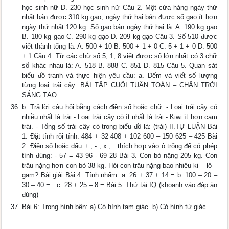
học sinh nữ D. 230 học sinh nữ Câu 2. Một cửa hàng ngày thứ
nhất bán được 310 kg gạo, ngày thứ hai bán được số gạo ít hơn
ngày thứ nhất 120 kg. Số gạo bán ngày thứ hai là: A. 190 kg gạo
B. 180 kg gạo C. 290 kg gạo D. 209 kg gạo Câu 3. Số 510 được
viết thành tổng là: A. 500 + 10 B. 500 + 1 + 0 C. 5 + 1 + 0 D. 500
+ 1 Câu 4. Từ các chữ số 5, 1, 8 viết được số lớn nhất có 3 chữ
số khác nhau là: A. 518 B. 888 C. 851 D. 815 Câu 5. Quan sát
biểu đồ tranh và thực hiện yêu cầu: a. Đếm và viết số lượng
từng loại trái cây: BÀI TẬP CUỐI TUẦN TOÁN – CHÂN TRỜI
SÁNG TẠO
b. Trả lời câu hỏi bằng cách điền số hoặc chữ: - Loại trái cây có
nhiều nhất là trái - Loại trái cây có ít nhất là trái - Kiwi ít hơn cam
trái. - Tổng số trái cây có trong biểu đồ là: (trái) II.TỰ LUẬN Bài
1. Đặt tính rồi tính: 484 + 32 408 + 102 600 – 150 625 – 425 Bài
2. Điền số hoặc dấu + , - , x , : thích hợp vào ô trống để có phép
tính đúng: - 57 = 43 96 - 69 28 Bài 3. Con bò nặng 205 kg. Con
trâu nặng hơn con bò 38 kg. Hỏi con trâu nặng bao nhiêu ki – lô –
gam? Bài giải Bài 4: Tính nhẩm: a. 26 + 37 + 14 = b. 100 – 20 –
30 – 40 = . c. 28 + 25 – 8 = Bài 5. Thử tài IQ (khoanh vào đáp án
đúng)
Bài 6: Trong hình bên: a) Có hình tam giác. b) Có hình tứ giác.