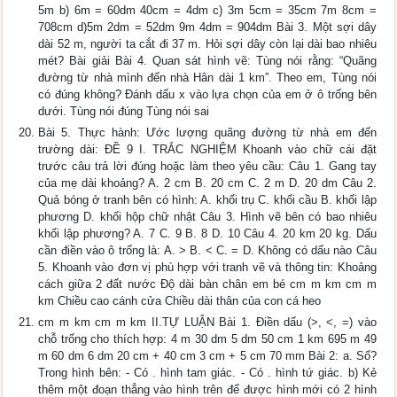
5m b) 6m = 60dm 40cm = 4dm c) 3m 5cm = 35cm 7m 8cm =
708cm d)5m 2dm = 52dm 9m 4dm = 904dm Bài 3. Một sợi dây
dài 52 m, người ta cắt đi 37 m. Hỏi sợi dây còn lại dài bao nhiêu
mét? Bài giải Bài 4. Quan sát hình vẽ: Tùng nói rằng: “Quãng
đường từ nhà mình đến nhà Hân dài 1 km”. Theo em, Tùng nói
có đúng không? Đánh dấu x vào lựa chọn của em ở ô trống bên
dưới. Tùng nói đúng Tùng nói sai
Bài 5. Thực hành: Ước lượng quãng đường từ nhà em đến
trường dài: ĐỀ 9 I. TRẮC NGHIỆM Khoanh vào chữ cái đặt
trước câu trả lời đúng hoặc làm theo yêu cầu: Câu 1. Gang tay
của mẹ dài khoảng? A. 2 cm B. 20 cm C. 2 m D. 20 dm Câu 2.
Quả bóng ở tranh bên có hình: A. khối trụ C. khối cầu B. khối lập
phương D. khối hộp chữ nhật Câu 3. Hình vẽ bên có bao nhiêu
khối lập phương? A. 7 C. 9 B. 8 D. 10 Câu 4. 20 km 20 kg. Dấu
cần điền vào ô trống là: A. > B. < C. = D. Không có dấu nào Câu
5. Khoanh vào đơn vị phù hợp với tranh vẽ và thông tin: Khoảng
cách giữa 2 đất nước Độ dài bàn chân em bé cm m km cm m
km Chiều cao cánh cửa Chiều dài thân của con cá heo
cm m km cm m km II.TỰ LUẬN Bài 1. Điền dấu (>, <, =) vào
chỗ trống cho thích hợp: 4 m 30 dm 5 dm 50 cm 1 km 695 m 49
m 60 dm 6 dm 20 cm + 40 cm 3 cm + 5 cm 70 mm Bài 2: a. Số?
Trong hình bên: - Có . hình tam giác. - Có . hình tứ giác. b) Kẻ
thêm một đoạn thẳng vào hình trên để được hình mới có 2 hình