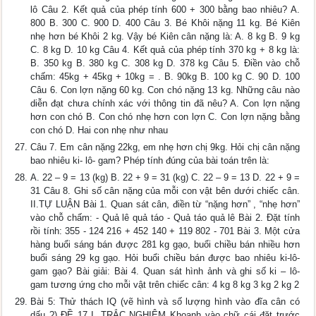
lô Câu 2. Kết quả của phép tính 600 + 300 bằng bao nhiêu? A.
800 B. 300 C. 900 D. 400 Câu 3. Bé Khôi nặng 11 kg. Bé Kiên
nhẹ hơn bé Khôi 2 kg. Vậy bé Kiên cân nặng là: A. 8 kg B. 9 kg
C. 8 kg D. 10 kg Câu 4. Kết quả của phép tính 370 kg + 8 kg là:
B. 350 kg B. 380 kg C. 308 kg D. 378 kg Câu 5. Điền vào chỗ
chấm: 45kg + 45kg + 10kg = . B. 90kg B. 100 kg C. 90 D. 100
Câu 6. Con lợn nặng 60 kg. Con chó nặng 13 kg. Những câu nào
diễn đạt chưa chính xác với thông tin đã nêu? A. Con lợn nặng
hơn con chó B. Con chó nhẹ hơn con lợn C. Con lợn nặng bằng
con chó D. Hai con nhẹ như nhau
Câu 7. Em cân nặng 22kg, em nhẹ hơn chị 9kg. Hỏi chị cân nặng
bao nhiêu ki- lô- gam? Phép tính đúng của bài toán trên là:
A. 22 – 9 = 13 (kg) B. 22 + 9 = 31 (kg) C. 22 – 9 = 13 D. 22 + 9 =
31 Câu 8. Ghi số cân nặng của mỗi con vật bên dưới chiếc cân.
II.TỰ LUẬN Bài 1. Quan sát cân, điền từ “nặng hơn” , “nhẹ hơn”
vào chỗ chấm: - Quả lê quả táo - Quả táo quả lê Bài 2. Đặt tính
rồi tính: 355 - 124 216 + 452 140 + 119 802 - 701 Bài 3. Một cửa
hàng buổi sáng bán được 281 kg gạo, buổi chiều bán nhiều hơn
buổi sáng 29 kg gạo. Hỏi buổi chiều bán được bao nhiêu ki-lô-
gam gạo? Bài giải: Bài 4. Quan sát hình ảnh và ghi số ki – lô-
gam tương ứng cho mỗi vật trên chiếc cân: 4 kg 8 kg 3 kg 2 kg 2
Bài 5: Thử thách IQ (vẽ hình và số lượng hình vào đĩa cân có
dấu ?) ĐỀ 17 I. TRẮC NGHIỆM Khoanh vào chữ cái đặt trước