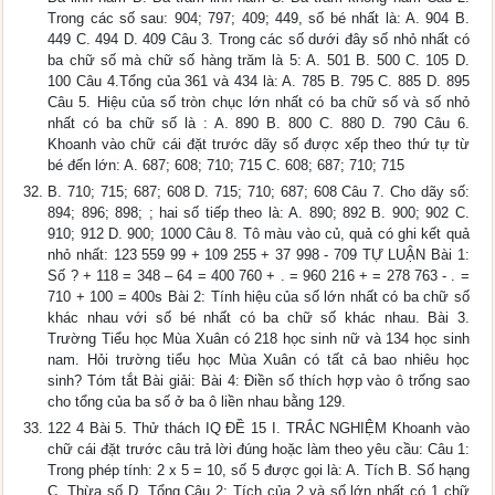
Trong các số sau: 904; 797; 409; 449, số bé nhất là: A. 904 B.
449 C. 494 D. 409 Câu 3. Trong các số dưới đây số nhỏ nhất có
ba chữ số mà chữ số hàng trăm là 5: A. 501 B. 500 C. 105 D.
100 Câu 4.Tổng của 361 và 434 là: A. 785 B. 795 C. 885 D. 895
Câu 5. Hiệu của số tròn chục lớn nhất có ba chữ số và số nhỏ
nhất có ba chữ số là : A. 890 B. 800 C. 880 D. 790 Câu 6.
Khoanh vào chữ cái đặt trước dãy số được xếp theo thứ tự từ
bé đến lớn: A. 687; 608; 710; 715 C. 608; 687; 710; 715
B. 710; 715; 687; 608 D. 715; 710; 687; 608 Câu 7. Cho dãy số:
894; 896; 898; ; hai số tiếp theo là: A. 890; 892 B. 900; 902 C.
910; 912 D. 900; 1000 Câu 8. Tô màu vào củ, quả có ghi kết quả
nhỏ nhất: 123 559 99 + 109 255 + 37 998 - 709 TỰ LUẬN Bài 1:
Số ? + 118 = 348 – 64 = 400 760 + . = 960 216 + = 278 763 - . =
710 + 100 = 400s Bài 2: Tính hiệu của số lớn nhất có ba chữ số
khác nhau với số bé nhất có ba chữ số khác nhau. Bài 3.
Trường Tiểu học Mùa Xuân có 218 học sinh nữ và 134 học sinh
nam. Hỏi trường tiểu học Mùa Xuân có tất cả bao nhiêu học
sinh? Tóm tắt Bài giải: Bài 4: Điền số thích hợp vào ô trống sao
cho tổng của ba số ở ba ô liền nhau bằng 129.
122 4 Bài 5. Thử thách IQ ĐỀ 15 I. TRẮC NGHIỆM Khoanh vào
chữ cái đặt trước câu trả lời đúng hoặc làm theo yêu cầu: Câu 1:
Trong phép tính: 2 x 5 = 10, số 5 được gọi là: A. Tích B. Số hạng
C. Thừa số D. Tổng Câu 2: Tích của 2 và số lớn nhất có 1 chữ