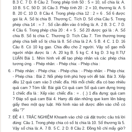
B.3 C. 7 D. 8 Câu 2. Trong phép tính 50 : 5 = 10, số chia là: A.
10 B. 5 C. 50 D. 16 Câu 3. Phép tính 20 : 2 = 10, thương là: A. 5
B. 20 C. 10 D. 8 Câu 4. Trong phép chia 12 : 2 = 6 . Số 6 được
gọi là: A. Số bị chia B. Thương C. Tích D. Số chia Câu 5. Trong
phép chia 14 : = 7 . Số cần điền vào ô trống là: A. 2 B. 3 C. 7 D.
4 Câu 6. Trong phép chia 20 : 4 = 5 . Số 20 được gọi là : A. Số
chia B. Số bị chia C. Thương D. Tích Câu 7. Tìm thương trong
phép chia biết số bị chia là 8. Số chia là 2 A. 5 B. 4 C. 1 D. 16
Câu 8. Có 10 kg gạo. Chia đều cho 2 người. Vậy số gạo mỗi
người nhận được là : A. 20 kg B. 5 kg C. 4 kg D. 3 kg II.TỰ
LUẬN Bài 1. Nhìn hình vẽ để tạo phép nhân và các phép chia
tương ứng. - Phép nhân: - Phép chia: - Phép chia :
- Phép nhân: - Phép chia: - Phép chia : - Phép nhân: - Phép chia:
- Phép chia : Bài 2: Nối phép tính phù hợp với đề bài. Bài 3. Xếp
đều 12 quả cam vào 3 chiếc đĩa. Hỏi mỗi chiếc đĩa có bao nhiêu
quả cam ? Tóm tắt: Bài giải Có quả cam Số quả cam đựng trong
1 chiếc đĩa là : Xếp vào: chiếc đĩa : = . ( .) 1 đĩa đựng: quả cam
? Đáp số quả cam Bài 4. Harry đã dán những que kem lên băng
giấy theo một quy luật. Hỏi hình nào sẽ được điền vào chỗ có
dấu “?”
ĐỀ 4 I. TRẮC NGHIỆM Khoanh vào chữ cái đặt trước câu trả lời
đúng: Câu 1. Trong phép chia có số bị chia là 10. Số thương là 5.
Vậy số chia là: A. 7 B. 5 C. 2 D. 8 Câu 2. Đồng hồ chỉ mấy giờ?