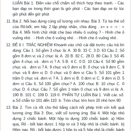
LUẬN Bài 1. Điền vào chỗ chấm số thích hợp theo tranh. - Các
bạn đạp xe trong thời gian là giờ phút - Các bạn đạp xe từ lúc
giờ phút đến giờ phút
Bài 2. Nối bao đựng cùng số lượng với nhau: Bài 3. Từ ba thẻ số
của Rô-bốt, em hãy 2 lập phép nhân, chia đúng . x= x = := : =
Bài 4. Mỗi hình chữ nhật che bao nhiêu ô vuông ? - Hình che ô
vuông nhỏ . - Hình che ô vuông nhỏ . - Hình che ô vuông nhỏ .
ĐỀ 6 I. TRẮC NGHIỆM Khoanh vào chữ cái đặt trước câu trả lời
đúng: Câu 1. Số gồm 3 chục là: A. 30 B. 33 C. 3 D. 63 Câu 2. Số
gồm 8 đơn vị và 2 chục là: A. 20 B. 82 C. 28 D. 80 Câu 3. Số 45
gồm 4 chục và . đơn vị ? A. 5 B. 4 C. 0 D. 10 Câu 4. Số 90 gồm
chục và . đơn vị ? A. 9 chục và 0 đơn vị B. 0 chục và 9 đơn C. 9
chục và 9 đơn vị D. 0 chục và 0 đơn vị Câu 5. Số 101 gồm 1
trăm 0 chục và .đơn vị ? A. 1 đơn vị B. 0 đơn vị C. 9 đơn vị D. 5
đơn vị Câu 6. Số 100 gồm chục? A. 100 chục B. 10 chục C. 0
chục D. 6 chục Câu 7. Số gồm 1 trăm 0 chục và 9 đơn vị là: A.
190 B. 101 C. 109 D. 119 II. PHẦN TỰ LUẬN Bài 1. Viết các số:
a.Số chẵn từ 101 đến 110: b. Tròn chục lớn hơn 20 nhỏ hơn 90:
Bài 2. Tìm cà rốt cho thỏ bằng cách nối phép tính với kết quả
tương ứng: Bài 3: Đọc, viết số tương ứng. Bài 4. Một hộp nhỏ
đựng 2 chiếc bánh. Một hộp to đựng 100 chiếc bánh. a) Hôm
qua, Rô - bốt bán được 1 hộp to và 3 hộp nhỏ là chiếc bánh. b)
Hôm nay, Rô - bốt bán được 1 hộp to và 5 hộp nhỏ là chiếc bánh