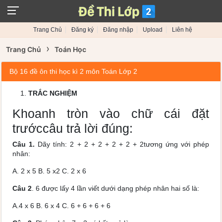
Trang Chủ
Đăng ký
Đăng nhập
Upload
Liên hệ
›
Trang Chủ
Toán Học
Bộ 16 đề ôn thi học kì 2 môn Toán Lớp 2
TRẮC NGHIỆM
Khoanh tròn vào chữ cái đặt
trướccâu trả lời đúng:
Câu 1.
Dãy tính: 2 + 2 + 2 + 2 + 2 + 2tương ứng với phép
nhân:
A. 2 x 5 B. 5 x2 C. 2 x 6
Câu 2
. 6 được lấy 4 lần viết dưới dạng phép nhân hai số là:
A.4 x 6 B. 6 x 4 C. 6 + 6 + 6 + 6