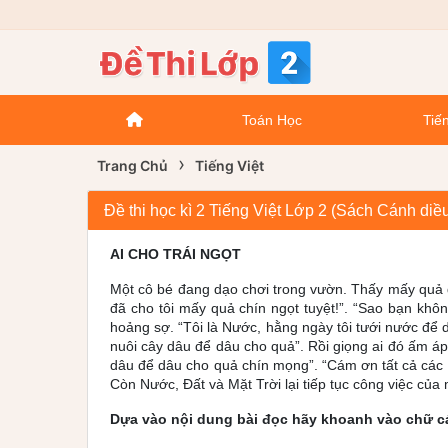
Toán Học
Tiến
›
Trang Chủ
Tiếng Việt
Đề thi học kì 2 Tiếng Việt Lớp 2 (Sách Cánh di
AI CHO TRÁI NGỌT
Một cô bé đang dạo chơi trong vườn. Thấy mấy quả d
đã cho tôi mấy quả chín ngọt tuyệt!”. “Sao bạn khôn
hoảng sợ. “Tôi là Nước, hằng ngày tôi tưới nước để dâu
nuôi cây dâu để dâu cho quả”. Rồi giọng ai đó ấm áp:
dâu để dâu cho quả chín mọng”. “Cám ơn tất cả các bạ
Còn Nước, Đất và Mặt Trời lại tiếp tục công việc củ
Dựa vào nội dung bài đọc hãy khoanh vào chữ cái