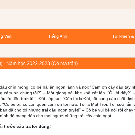
g Việt
Tiếng Anh
Tự Nhiên &
ều) - Năm học 2022-2023 (Có ma trận)
âu chín mọng, cô bé hái ăn ngon lành và nói: “Cám ơn cây dâu tây n
g cảm ơn chúng tôi?” – Một giọng nói khe khẽ cất lên. “Ôi! Ai đấy?” 
 lớn lên tươi tốt”. Đất tiếp tục: “Còn tôi là Đất, tôi cung cấp chất di
 “Cô bé ơi, cô còn quên cảm ơn tôi nữa. Tôi là Mặt Trời. Tôi sưởi ấm 
n đã cho tôi những trái dâu ngon tuyệt!” – Cô bé vui bẻ nói rồi chạy 
a mình để mang đến cho mọi người những trái cây chín ngọt.
 trước câu trả lời đúng: