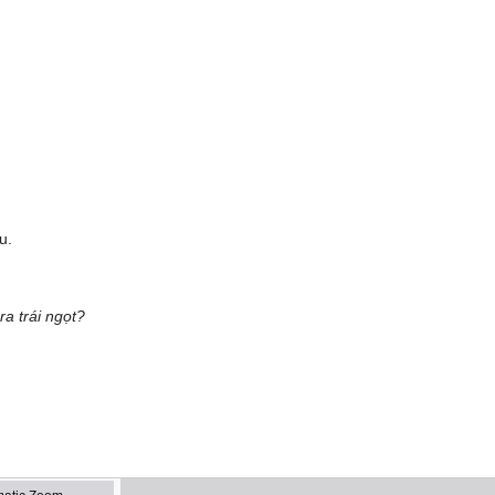
u.
a trái ngọt?