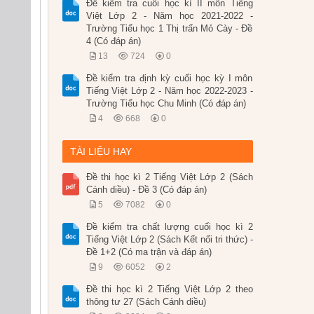
Đề kiểm tra cuối học kì II môn Tiếng
Việt Lớp 2 - Năm học 2021-2022 -
Trường Tiểu học 1 Thị trấn Mỏ Cày - Đề
4 (Có đáp án)
13
724
0
Đề kiểm tra định kỳ cuối học kỳ I môn
Tiếng Việt Lớp 2 - Năm học 2022-2023 -
Trường Tiểu học Chu Minh (Có đáp án)
4
668
0
TÀI LIỆU HAY
Đề thi học kì 2 Tiếng Việt Lớp 2 (Sách
Cánh diều) - Đề 3 (Có đáp án)
5
7082
0
Đề kiểm tra chất lượng cuối học kì 2
Tiếng Việt Lớp 2 (Sách Kết nối tri thức) -
Đề 1+2 (Có ma trận và đáp án)
9
6052
2
Đề thi học kì 2 Tiếng Việt Lớp 2 theo
thông tư 27 (Sách Cánh diều)