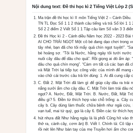
Nội dung text: Đề thi học kì 2 Tiếng Việt Lớp 2 
Ma trận đề thi học kì II môn Tiếng Việt 2 – Cánh Di
TN TL Đọc Số 1 1 2 thành câu tiếng và trả Số lời 1 1
Số 2 2 điểm 2 Viết Số 1 1 Tập câu làm Số văn 3 3 đi
Đề thi Học kì 2 - Cánh diều Năm học 2022 - 2023 Bài t
AI CHO TRÁI NGỌT Một cô bé đang dạo chơi trong vư
tây nhé, bạn đã cho tôi mấy quả chín ngọt tuyệt!”. “S
bé hoảng sợ. “Tôi là Nước, hằng ngày tôi tưới nước để
nuôi cây dâu để dâu cho quả”. Rồi giọng ai đó ấm áp:
dâu cho quả chín mọng”. “Cám ơn tất cả các bạn đã ch
và Mặt Trời lại tiếp tục công việc của mình để mang
vào chữ cái trước câu trả lời đúng: 1. Ai đã cung cấ
C. Đất 2. Mặt Trời đã làm gì để giúp cây dâu ra trái 
nắng sưởi ấm cho cây dâu. C. Mặt Trời làm trái dâu nó
ngọt? A. Nước, Đất, Mặt Trời. B. Nước, Đất, Mặt Tr
điều gì? 5. Điền từ thích hợp vào chỗ trống: a. Cây c
cây b. Cây dùng làm thuốc chữa bệnh như ngải cứu, bạ
vạn tuế, mai tứ quý, gọi là cây 6. Điền các từ thích 
hút nhựa đất Như hằng ngày là lá phổi Cũng hít vào t
thở ra, cành cây, cơm ăn) B. Viết I. Chính tả: Cô t
rồi nét lên Như bàn tay của mẹ Truyền hơi ấm cho 