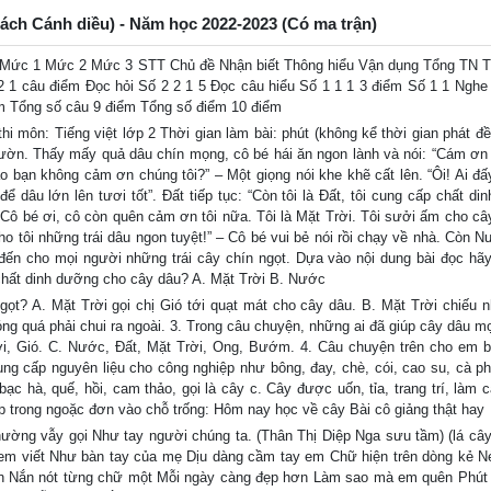
(Sách Cánh diều) - Năm học 2022-2023 (Có ma trận)
ều. Mức 1 Mức 2 Mức 3 STT Chủ đề Nhận biết Thông hiểu Vận dụng Tổng TN 
 2 1 câu điểm Đọc hỏi Số 2 2 1 5 Đọc câu hiểu Số 1 1 1 3 điểm Số 1 1 Nghe 
ểm Tổng số câu 9 điểm Tổng số điểm 10 điểm
hi môn: Tiếng việt lớp 2 Thời gian làm bài: phút (không kể thời gian phát đề
ờn. Thấy mấy quả dâu chín mọng, cô bé hái ăn ngon lành và nói: “Cám ơn
ao bạn không cảm ơn chúng tôi?” – Một giọng nói khe khẽ cất lên. “Ôi! Ai đấ
 dâu lớn lên tươi tốt”. Đất tiếp tục: “Còn tôi là Đất, tôi cung cấp chất di
 “Cô bé ơi, cô còn quên cảm ơn tôi nữa. Tôi là Mặt Trời. Tôi sưởi ấm cho câ
o tôi những trái dâu ngon tuyệt!” – Cô bé vui bẻ nói rồi chạy về nhà. Còn N
 đến cho mọi người những trái cây chín ngọt. Dựa vào nội dung bài đọc hã
p chất dinh dưỡng cho cây dâu? A. Mặt Trời B. Nước
ngọt? A. Mặt Trời gọi chị Gió tới quạt mát cho cây dâu. B. Mặt Trời chiếu n
ng quá phải chui ra ngoài. 3. Trong câu chuyện, những ai đã giúp cây dâu mọc
ời, Gió. C. Nước, Đất, Mặt Trời, Ong, Bướm. 4. Câu chuyện trên cho em b
ung cấp nguyên liệu cho công nghiệp như bông, đay, chè, cói, cao su, cà phê
c hà, quế, hồi, cam thảo, gọi là cây c. Cây được uốn, tỉa, trang trí, làm 
hợp trong ngoặc đơn vào chỗ trống: Hôm nay học về cây Bài cô giảng thật hay
hường vẫy gọi Như tay người chúng ta. (Thân Thị Diệp Nga sưu tầm) (lá cây,
ập em viết Như bàn tay của mẹ Dịu dàng cầm tay em Chữ hiện trên dòng kẻ N
con Nắn nót từng chữ một Mỗi ngày càng đẹp hơn Làm sao mà em quên Phút