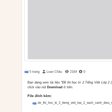
5 trang
Loan Châu
2164
0
Bạn đang xem tài liệu
"Đề thi học kì 2 Tiếng Việt Lớp 2
click vào nút
Download
ở trên.
File đính kèm:
de_thi_hoc_ki_2_tieng_viet_lop_2_sach_canh_dieu