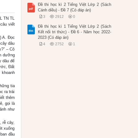
Đề thi học kì 2 Tiếng Việt Lớp 2 (Sách
Cánh diều) - Đề 7 (Có đáp án)
3
2912
0
TL TN TL
câu viết
Đề thi học kì 1 Tiếng Việt Lớp 2 (Sách
Kết nối tri thức) - Đề 6 - Năm học 2022-
) A. Đọc
2023 (Có đáp án)
 cây dâu
4
2752
1
y?” – Cô
nh dưỡng
y dâu để
ước, Đất
y khoanh
hững tia
 ra trái
iết thêm
, gọi là
cảnh như
 rễ cây,
ét xuống
 ban đầu