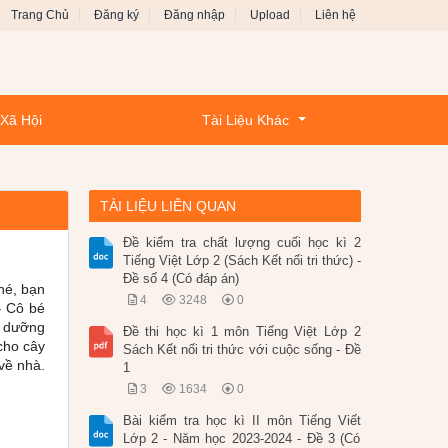
Trang Chủ
Đăng ký
Đăng nhập
Upload
Liên hệ
 Xã Hội
Tài Liệu Khác
TÀI LIỆU LIÊN QUAN
Đề kiểm tra chất lượng cuối học kì 2
Tiếng Việt Lớp 2 (Sách Kết nối tri thức) -
Đề số 4 (Có đáp án)
hé, bạn
4
3248
0
– Cô bé
nh dưỡng
Đề thi học kì 1 môn Tiếng Việt Lớp 2
cho cây
Sách Kết nối tri thức với cuộc sống - Đề
về nhà.
1
3
1634
0
Bài kiểm tra học kì II môn Tiếng Viết
Lớp 2 - Năm học 2023-2024 - Đề 3 (Có