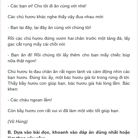
- Các bạn ơi! Cho tôi đi ăn cùng với nhé!
Các chú hươu khác nghe thấy vậy đua nhau mời:
- Bạn lại đây, lại đây ăn cùng với chúng tôi!
Rồi các chú hươu đứng vươn hai chân trước một tảng đá, lấy
gạc cắt rụng mấy cái chồi nói:
- Bạn ăn đi! Rồi chúng tôi lấy thêm cho bạn mấy chiếc búp
nữa thật ngon!
Chú hươu bị đau chân ăn rất ngon lành và cảm động nhìn các
bạn hươu. Đúng lúc ấy, một bác hươu già từ trong rừng đi tới.
Thấy bầy hươu con giúp bạn, bác hươu già hài lòng lắm. Bác
khen:
- Các cháu ngoan lắm!
Còn bầy hươu con rất vui vì đã làm một việc tốt giúp bạn.
(Vũ Hùng)
B. Dựa vào bài đọc, khoanh vào đáp án đúng nhất hoặc