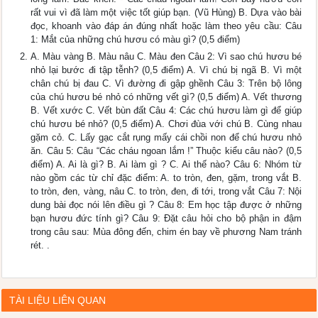
rất vui vì đã làm một việc tốt giúp bạn. (Vũ Hùng) B. Dựa vào bài
đọc, khoanh vào đáp án đúng nhất hoặc làm theo yêu cầu: Câu
1: Mắt của những chú hươu có màu gì? (0,5 điểm)
A. Màu vàng B. Màu nâu C. Màu đen Câu 2: Vì sao chú hươu bé
nhỏ lại bước đi tập tễnh? (0,5 điểm) A. Vì chú bị ngã B. Vì một
chân chú bị đau C. Vì đường đi gập ghềnh Câu 3: Trên bộ lông
của chú hươu bé nhỏ có những vết gì? (0,5 điểm) A. Vết thương
B. Vết xước C. Vết bùn đất Câu 4: Các chú hươu làm gì để giúp
chú hươu bé nhỏ? (0,5 điểm) A. Chơi đùa với chú B. Cùng nhau
gặm cỏ. C. Lấy gạc cắt rụng mấy cái chồi non để chú hươu nhỏ
ăn. Câu 5: Câu “Các cháu ngoan lắm !” Thuộc kiểu câu nào? (0,5
điểm) A. Ai là gì? B. Ai làm gì ? C. Ai thế nào? Câu 6: Nhóm từ
nào gồm các từ chỉ đặc điểm: A. to tròn, đen, gặm, trong vắt B.
to tròn, đen, vàng, nâu C. to tròn, đen, đi tới, trong vắt Câu 7: Nội
dung bài đọc nói lên điều gì ? Câu 8: Em học tập được ở những
bạn hươu đức tính gì? Câu 9: Đặt câu hỏi cho bộ phận in đậm
trong câu sau: Mùa đông đến, chim én bay về phương Nam tránh
rét. .
TÀI LIỆU LIÊN QUAN