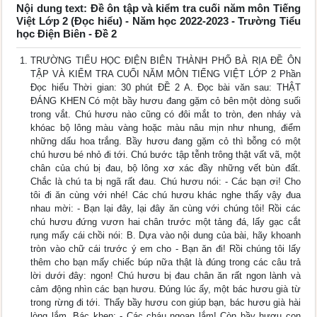
Nội dung text: Đề ôn tập và kiểm tra cuối năm môn Tiếng
Việt Lớp 2 (Đọc hiểu) - Năm học 2022-2023 - Trường Tiểu
học Điện Biên - Đề 2
TRƯỜNG TIỂU HỌC ĐIỆN BIÊN THÀNH PHỐ BÀ RỊA ĐỀ ÔN
TẬP VÀ KIỂM TRA CUỐI NĂM MÔN TIẾNG VIỆT LỚP 2 Phần
Đọc hiểu Thời gian: 30 phút ĐỀ 2 A. Đọc bài văn sau: THẬT
ĐÁNG KHEN Có một bầy hươu đang gặm cỏ bên một dòng suối
trong vắt. Chú hươu nào cũng có đôi mắt to tròn, đen nháy và
khóac bộ lông màu vàng hoặc màu nâu mịn như nhung, điểm
những dấu hoa trắng. Bầy hươu đang gặm cỏ thì bỗng có một
chú hươu bé nhỏ đi tới. Chú bước tập tễnh trông thật vất vã, một
chân của chú bị đau, bộ lông xơ xác đầy những vết bùn đất.
Chắc là chú ta bị ngã rất đau. Chú hươu nói: - Các bạn ơi! Cho
tôi đi ăn cùng với nhé! Các chú hươu khác nghe thấy vậy đua
nhau mời: - Bạn lại đây, lại đây ăn cùng với chúng tôi! Rồi các
chú hươu đứng vươn hai chân trước một tảng đá, lấy gạc cắt
rụng mấy cái chồi nói: B. Dựa vào nội dung của bài, hãy khoanh
tròn vào chữ cái trước ý em cho - Bạn ăn đi! Rồi chúng tôi lấy
thêm cho bạn mấy chiếc búp nữa thật là đúng trong các câu trả
lời dưới đây: ngon! Chú hươu bị đau chân ăn rất ngon lành và
cảm động nhìn các bạn hươu. Đúng lúc ấy, một bác hươu già từ
trong rừng đi tới. Thấy bầy hươu con giúp bạn, bác hươu già hài
lòng lắm. Bác khen: - Các cháu ngoan lắm! Còn bầy hươu con