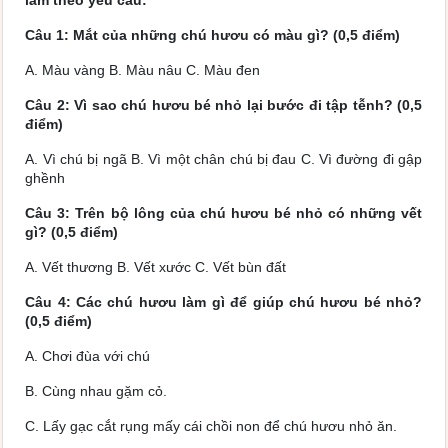
làm theo yêu cầu:
Câu 1: Mắt của những chú hươu có màu gì? (0,5 điểm)
A. Màu vàng B. Màu nâu C. Màu đen
Câu 2:
Vì sao chú hươu bé nhỏ lại bước đi tập tễnh? (0,5
điểm)
A. Vì chú bị ngã B. Vì một chân chú bị đau C. Vì đường đi gập
ghềnh
Câu 3:
Trên bộ lông của chú hươu bé nhỏ có những vết
gì? (0,5 điểm)
A. Vết thương B. Vết xước C. Vết bùn đất
Câu 4:
Các chú hươu làm gì để giúp chú hươu bé nhỏ?
(0,5 điểm)
A. Chơi đùa với chú
B. Cùng nhau gặm cỏ.
C. Lấy gạc cắt rụng mấy cái chồi non để chú hươu nhỏ ăn.