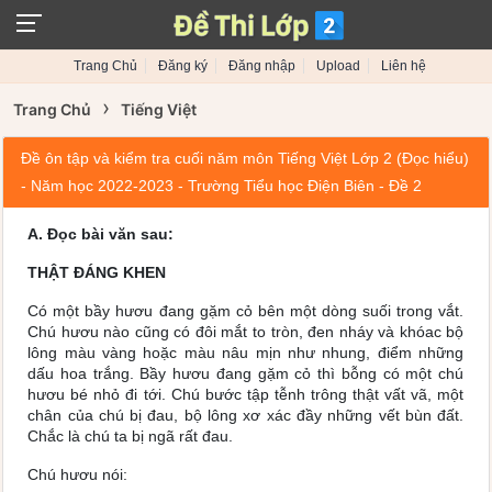
Trang Chủ
Đăng ký
Đăng nhập
Upload
Liên hệ
›
Trang Chủ
Tiếng Việt
Đề ôn tập và kiểm tra cuối năm môn Tiếng Việt Lớp 2 (Đọc hiểu)
- Năm học 2022-2023 - Trường Tiểu học Điện Biên - Đề 2
A. Đọc bài văn sau:
THẬT ĐÁNG KHEN
Có một bầy hươu đang gặm cỏ bên một dòng suối trong vắt.
Chú hươu nào cũng có đôi mắt to tròn, đen nháy và khóac bộ
lông màu vàng hoặc màu nâu mịn như nhung, điểm những
dấu hoa trắng. Bầy hươu đang gặm cỏ thì bỗng có một chú
hươu bé nhỏ đi tới. Chú bước tập tễnh trông thật vất vã, một
chân của chú bị đau, bộ lông xơ xác đầy những vết bùn đất.
Chắc là chú ta bị ngã rất đau.
Chú hươu nói: