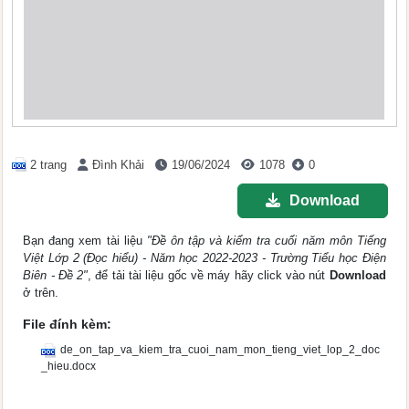
2 trang
Đình Khải
19/06/2024
1078
0
Download
Bạn đang xem tài liệu
"Đề ôn tập và kiểm tra cuối năm môn Tiếng
Việt Lớp 2 (Đọc hiểu) - Năm học 2022-2023 - Trường Tiểu học Điện
Biên - Đề 2"
, để tải tài liệu gốc về máy hãy click vào nút
Download
ở trên.
File đính kèm:
de_on_tap_va_kiem_tra_cuoi_nam_mon_tieng_viet_lop_2_doc
_hieu.docx