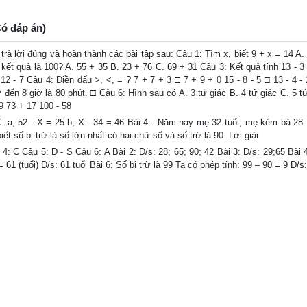
Có đáp án)
lời đúng và hoàn thành các bài tập sau: Câu 1: Tìm x, biết 9 + x = 14 A. 
kết quả là 100? A. 55 + 35 B. 23 + 76 C. 69 + 31 Câu 3: Kết quả tính 13 - 3 
12 - 7 Câu 4: Điền dấu >, <, = ? 7 + 7 + 3 □ 7 + 9 + 0 15 - 8 - 5 □ 13 - 4 -
đến 8 giờ là 80 phút. □ Câu 6: Hình sau có A. 3 tứ giác B. 4 tứ giác C. 5 t
9 73 + 17 100 - 58
X: a; 52 - X = 25 b; X - 34 = 46 Bài 4 : Năm nay mẹ 32 tuổi, mẹ kém bà 28 t
iết số bị trừ là số lớn nhất có hai chữ số và số trừ là 90. Lời giải
 C Câu 5: Đ - S Câu 6: A Bài 2: Đ/s: 28; 65; 90; 42 Bài 3: Đ/s: 29;65 Bài 4
61 (tuổi) Đ/s: 61 tuổi Bài 6: Số bị trừ là 99 Ta có phép tính: 99 – 90 = 9 Đ/s: