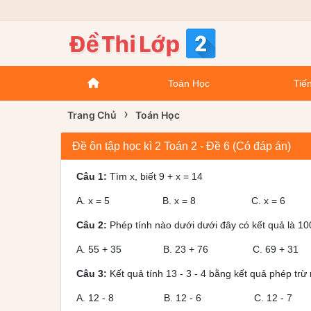
Toán Học
Tiến
›
Trang Chủ
Toán Học
Đề ôn tập học kì 2 Toán 2 - Đề 6 (Có đáp án)
Câu 1:
Tìm x, biết 9 + x = 14
A. x = 5 B. x = 8 C. x = 6
Câu 2:
Phép tính nào dưới dưới đây có kết quả là 10
A. 55 + 35 B. 23 + 76 C. 69 + 31
Câu 3:
Kết quả tính 13 - 3 - 4 bằng kết quả phép trừ
A. 12 - 8 B. 12 - 6 C. 12 - 7