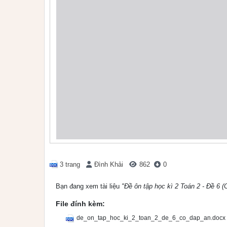
3 trang
Đình Khải
862
0
Bạn đang xem tài liệu
"Đề ôn tập học kì 2 Toán 2 - Đề 6 (
File đính kèm:
de_on_tap_hoc_ki_2_toan_2_de_6_co_dap_an.docx