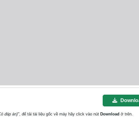
Downlo
Có đáp án)"
, để tải tài liệu gốc về máy hãy click vào nút
Download
ở trên.