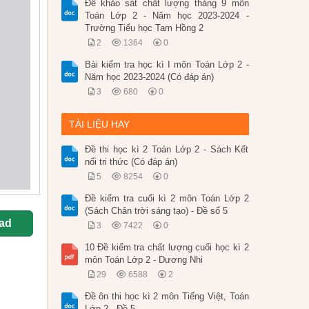
Đề khảo sát chất lượng tháng 9 môn
Toán Lớp 2 - Năm học 2023-2024 -
Trường Tiểu học Tam Hồng 2
2
1364
0
Bài kiểm tra học kì I môn Toán Lớp 2 -
Năm học 2023-2024 (Có đáp án)
3
680
0
TÀI LIỆU HAY
Đề thi học kì 2 Toán Lớp 2 - Sách Kết
nối tri thức (Có đáp án)
5
8254
0
Đề kiểm tra cuối kì 2 môn Toán Lớp 2
(Sách Chân trời sáng tạo) - Đề số 5
ad
3
7422
0
10 Đề kiểm tra chất lượng cuối học kì 2
môn Toán Lớp 2 - Dương Nhi
29
6588
2
Đề ôn thi học kì 2 môn Tiếng Việt, Toán
Lớp 2 - Đề 5