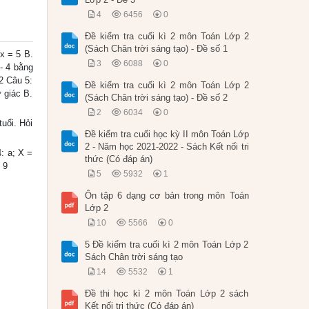
4
6456
0
Đề kiểm tra cuối kì 2 môn Toán Lớp 2
(Sách Chân trời sáng tạo) - Đề số 1
x = 5 B.
3
6088
0
- 4 bằng
 2 Câu 5:
Đề kiểm tra cuối kì 2 môn Toán Lớp 2
ứ giác B.
(Sách Chân trời sáng tạo) - Đề số 2
2
6034
0
uổi. Hỏi
Đề kiểm tra cuối học kỳ II môn Toán Lớp
2 - Năm học 2021-2022 - Sách Kết nối tri
: a; X =
thức (Có đáp án)
 9
5
5932
1
Ôn tập 6 dạng cơ bản trong môn Toán
Lớp 2
10
5566
0
5 Đề kiểm tra cuối kì 2 môn Toán Lớp 2
Sách Chân trời sáng tạo
14
5532
1
Đề thi học kì 2 môn Toán Lớp 2 sách
Kết nối tri thức (Có đáp án)