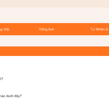
g Việt
Tiếng Anh
Tự Nhiên &
0?
 nào dưới đây?