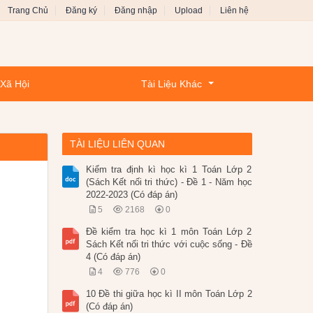
Trang Chủ
Đăng ký
Đăng nhập
Upload
Liên hệ
 Xã Hội
Tài Liệu Khác
TÀI LIỆU LIÊN QUAN
Kiểm tra định kì học kì 1 Toán Lớp 2
(Sách Kết nối tri thức) - Đề 1 - Năm học
2022-2023 (Có đáp án)
5
2168
0
Đề kiểm tra học kì 1 môn Toán Lớp 2
Sách Kết nối tri thức với cuộc sống - Đề
4 (Có đáp án)
4
776
0
10 Đề thi giữa học kì II môn Toán Lớp 2
(Có đáp án)