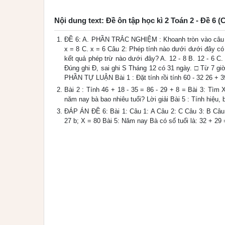
Nội dung text: Đề ôn tập học kì 2 Toán 2 - Đề 6 (
ĐỀ 6: A. PHẦN TRẮC NGHIỆM : Khoanh tròn vào câu trả 
x = 8 C. x = 6 Câu 2: Phép tính nào dưới dưới đây có 
kết quả phép trừ nào dưới đây? A. 12 - 8 B. 12 - 6 C. 
Đúng ghi Đ, sai ghi S Tháng 12 có 31 ngày. □ Từ 7 giờ 
PHẦN TỰ LUẬN Bài 1 : Đặt tính rồi tính 60 - 32 26 + 3
Bài 2 : Tính 46 + 18 - 35 = 86 - 29 + 8 = Bài 3: Tìm 
năm nay bà bao nhiêu tuổi? Lời giải Bài 5 : Tính hiệu, b
ĐÁP ÁN ĐỀ 6: Bài 1: Câu 1: A Câu 2: C Câu 3: B Câu 4:
27 b; X = 80 Bài 5: Năm nay Bà có số tuổi là: 32 + 29 = 