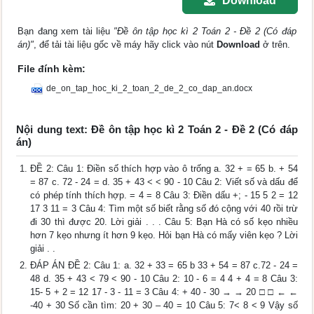
Download
Bạn đang xem tài liệu
"Đề ôn tập học kì 2 Toán 2 - Đề 2 (Có đáp
án)"
, để tải tài liệu gốc về máy hãy click vào nút
Download
ở trên.
File đính kèm:
de_on_tap_hoc_ki_2_toan_2_de_2_co_dap_an.docx
Nội dung text: Đề ôn tập học kì 2 Toán 2 - Đề 2 (Có đáp
án)
ĐỀ 2: Câu 1: Điền số thích hợp vào ô trống a. 32 + = 65 b. + 54
= 87 c. 72 - 24 = d. 35 + 43 < < 90 - 10 Câu 2: Viết số và dấu để
có phép tính thích hợp. = 4 = 8 Câu 3: Điền dấu +; - 15 5 2 = 12
17 3 11 = 3 Câu 4: Tìm một số biết rằng số đó cộng với 40 rồi trừ
đi 30 thì được 20. Lời giải . . . Câu 5: Bạn Hà có số kẹo nhiều
hơn 7 kẹo nhưng ít hơn 9 kẹo. Hỏi bạn Hà có mấy viên kẹo ? Lời
giải . .
ĐÁP ÁN ĐỀ 2: Câu 1: a. 32 + 33 = 65 b 33 + 54 = 87 c.72 - 24 =
48 d. 35 + 43 < 79 < 90 - 10 Câu 2: 10 - 6 = 4 4 + 4 = 8 Câu 3:
15- 5 + 2 = 12 17 - 3 - 11 = 3 Câu 4: + 40 - 30 → → 20 □ □ ← ←
-40 + 30 Số cần tìm: 20 + 30 – 40 = 10 Câu 5: 7< 8 < 9 Vậy số