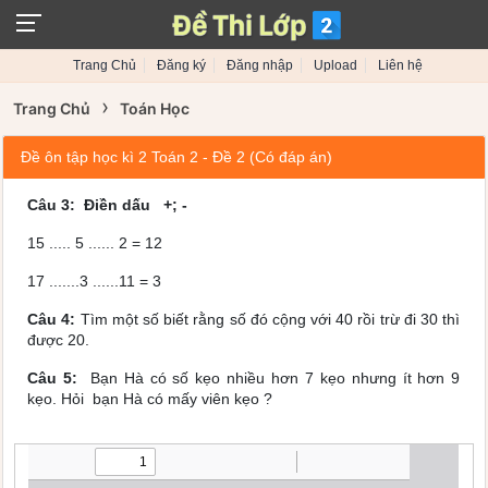
Trang Chủ
Đăng ký
Đăng nhập
Upload
Liên hệ
›
Trang Chủ
Toán Học
Đề ôn tập học kì 2 Toán 2 - Đề 2 (Có đáp án)
Câu 3: Điền dấu +; -
15 ..... 5 ...... 2 = 12
17 .......3 ......11 = 3
Câu 4:
Tìm một số biết rằng số đó cộng với 40 rồi trừ đi 30 thì
được 20.
Câu 5:
Bạn
Hà có số kẹo nhiều hơn 7 kẹo nhưng ít hơn 9
kẹo. Hỏi bạn Hà có mấy viên kẹo ?