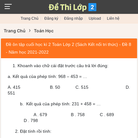
Trang Chủ
Đăng ký
Đăng nhập
Upload
Liên hệ
›
Trang Chủ
Toán Học
Đề ôn tập cuối học kì 2 Toán Lớp 2 (Sách Kết nối tri thức) - Đề 8
- Năm học 2021-2022
Khoanh vào chữ cái đặt trước câu trả lời đúng:
a. Kết quả của phép tính: 968 – 453 = …
A. 415 B. 50 C. 515 D.
551
b. Kết quả của phép tính: 231 + 458 = …
A . 679 B . 758 C . 689
D . 798
2. Đặt tính rồi tính: