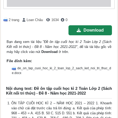
2 trang
Loan Châu
1634
0
Download
Bạn đang xem tài liệu
"Đề ôn tập cuối học kì 2 Toán Lớp 2 (Sách
Kết nối tri thức) - Đề 8 - Năm học 2021-2022"
, để tải tài liệu gốc về
máy hãy click vào nút
Download
ở trên.
File đính kèm:
de_on_tap_cuoi_hoc_ki_2_toan_lop_2_sach_ket_noi_tri_thuc_d
e.docx
Nội dung text: Đề ôn tập cuối học kì 2 Toán Lớp 2 (Sách
Kết nối tri thức) - Đề 8 - Năm học 2021-2022
ÔN TẬP CUỒI HỌC KÌ 2 – NĂM HỌC 2021 – 2022 1. Khoanh
vào chữ cái đặt trước câu trả lời đúng: a. Kết quả của phép tính:
968 – 453 = A. 415 B. 50 C. 515 D. 551 b. Kết quả của phép tính: