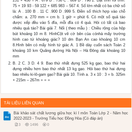
231 + 458 = A . 679 B . 758 C . 689 D . 798 2. Đặt tính rồi tính:
75 + 19 93 - 59 122 + 685 983 – 567 4. Số lớn nhất có ba chữ số
là: A . 100 B . 11 C .900 D .999 5. Điền số thích hợp vào chỗ
chấm: a. 270 mm = cm b. 1 giờ = phút 6. Có một số quả táo
được xếp đều vào 5 đĩa, mỗi đĩa có 4 quả. Hỏi có tất cả bao
nhiêu quả táo? Bài giải 7. Nối ( theo mẫu ) : Chiều rộng của hộp
bút khoảng 10 m 8. HìnhCột vẽ cờ bên của cónhà mấy trường
hình cao tứ khoảng giác? 10 dm Bạn An cao khoảng 10 cm
8.Hình bên có mấy hình tứ giác A. 1 Bề dày cuốn sách Toán 2
khoảng 10 km Quãng đường Hà Nội – Hà Đông dài khoảng 10
mm
B. 2 C. 3 D. 4 9. Bao thứ nhất đựng 525 kg gạo, bao thứ hai
đựng nhiều hơn bao thứ nhất 13 kg gạo. Hỏi bao thứ hai đựng
bao nhiêu ki-lô-gam gạo? Bài giải 10. Tính a. 3 x 10 : 3 = b. 325m
+ 215m – 267m = = =
TÀI LIỆU LIÊN QUAN
Bài khảo sát chất lượng giữa học kì I môn Toán Lớp 2 - Năm học
2022-2023 - Trường Tiểu học Đồng Hòa (Có đáp án)
3
1496
0