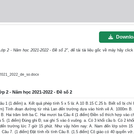
Downlo
Lớp 2 - Năm học 2021-2022 - Đề số 2"
, để tải tài liệu gốc về máy hãy click
2021_2022_de_so.docx
ớp 2 - Năm học 2021-2022 - Đề số 2
 1 (1 điểm) a. Kết quả phép tính 5 x 5 là: A.10 B.15 C.25 b. Biết số bị chí 
điểm) Tính đoạn đường từ nhà Lan đến trường dựa vào hình vẽ A. 1000m B
 B. Hai trăm linh ba C. Hai mươi ba Câu 4 (1 điểm) Điền số thích hợp vào ch
 điểm) Đúng ghi Đ, sai ghi S vào ô vuông. a. Có 3 khối cầu b. Có 2 khối
 đến trường lức 7 giờ 15 phút. Như vậy hôm nay: A. Nam đến lớp sớm 15 
âu 7. (1 điểm) Đặt tính rồi tính Câu 8. (1.5 điểm) Cô giáo có 40 quyển vở.