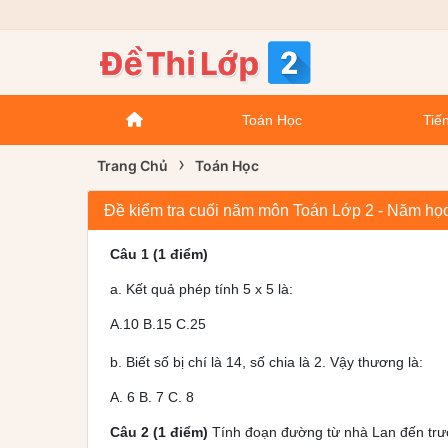
Toán Học
Tiến
›
Trang Chủ
Toán Học
Đề kiểm tra cuối năm môn Toán Lớp 2 - Năm học
Câu 1 (1 điểm)
a. Kết quả phép tính 5 x 5 là:
A.10 B.15 C.25
b. Biết số bị chí là 14, số chia là 2. Vậy thương là:
A. 6 B. 7 C. 8
Câu 2 (1 điểm)
Tính đoạn đường từ nhà Lan đến trư