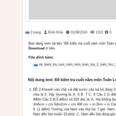
2 trang
Đình Khải
01/06/2024
1310
0
Bạn đang xem tài liệu
"Đề kiểm tra cuối năm môn Toán 
Download
ở trên.
File đính kèm:
de_kiem_tra_cuoi_nam_mon_toan_lop_2_nam_hoc_
Nội dung text: Đề kiểm tra cuối năm môn Toán L
ĐỀ 2 Khoanh vào chữ cái đặt trước câu trả lời đúng Câu
chia là 2. Vậy thương là: A. 6 B. 7 C. 8 Câu 2 (1 
990m Câu 3 (0,5 điểm) số 203 đọc là: A. Hai không ba
3m6cm = cm 5dm2cm = cm 400 cm = m 2km = m Câu 5. (1
6. (1 điểm) Trường của Nam vào lớp lúc 7 giờ. Nam
Nam đến lớp muộn 15 phút. C. Nam đến lớp đúng giờ. C