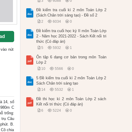
3
6088
0
Đề kiểm tra cuối kì 2 môn Toán Lớp 2
(Sách Chân trời sáng tạo) - Đề số 2
2
6034
0
Đề kiểm tra cuối học kỳ II môn Toán Lớp
ad
2 - Năm học 2021-2022 - Sách Kết nối tri
thức (Có đáp án)
5
5932
1
 vào nút
Ôn tập 6 dạng cơ bản trong môn Toán
Lớp 2
10
5566
0
5 Đề kiểm tra cuối kì 2 môn Toán Lớp 2
Sách Chân trời sáng tạo
14
5532
1
Đề thi học kì 2 môn Toán Lớp 2 sách
là 14, số
Kết nối tri thức (Có đáp án)
. 980m C
6
5224
0
ỗ trống:
 trụ Câu
phút. B.
 Cô chia