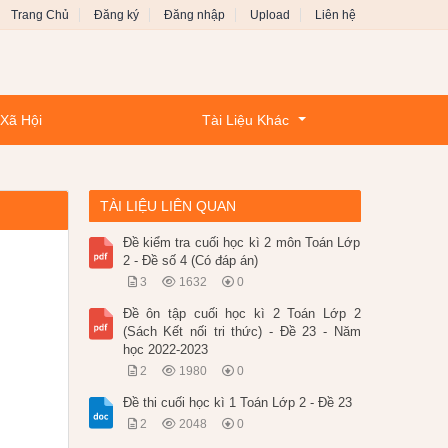
Trang Chủ
Đăng ký
Đăng nhập
Upload
Liên hệ
 Xã Hội
Tài Liệu Khác
TÀI LIỆU LIÊN QUAN
Đề kiểm tra cuối học kì 2 môn Toán Lớp
2 - Đề số 4 (Có đáp án)
3
1632
0
Đề ôn tập cuối học kì 2 Toán Lớp 2
(Sách Kết nối tri thức) - Đề 23 - Năm
học 2022-2023
2
1980
0
Đề thi cuối học kì 1 Toán Lớp 2 - Đề 23
2
2048
0