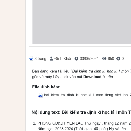
3 trang
Đình Khải
03/06/2024
850
0
Bạn đang xem tài liệu
"Bài kiểm tra định kì học kì I mô
gốc về máy hãy click vào nút
Download
ở trên.
File đính kèm:
bai_kiem_tra_dinh_ki_hoc_ki_i_mon_tieng_viet_lop
Nội dung text: Bài kiểm tra định kì học kì I mô
PHÒNG GD&ĐT YÊN LẠC Thứ ngày . tháng 12 năm 2
Năm học: 2023-2024 (Thời gian: 40 phút) Họ và tên: 