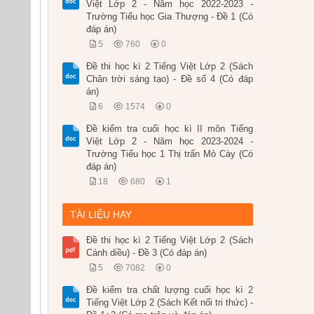
Việt Lớp 2 - Năm học 2022-2023 -
Trường Tiểu học Gia Thượng - Đề 1 (Có
đáp án)
5
760
0
Đề thi học kì 2 Tiếng Việt Lớp 2 (Sách
Chân trời sáng tạo) - Đề số 4 (Có đáp
án)
6
1574
0
Đề kiểm tra cuối học kì II môn Tiếng
Việt Lớp 2 - Năm học 2023-2024 -
Trường Tiểu học 1 Thị trấn Mỏ Cày (Có
đáp án)
18
680
1
TÀI LIỆU HAY
Đề thi học kì 2 Tiếng Việt Lớp 2 (Sách
Cánh diều) - Đề 3 (Có đáp án)
5
7082
0
Đề kiểm tra chất lượng cuối học kì 2
Tiếng Việt Lớp 2 (Sách Kết nối tri thức) -