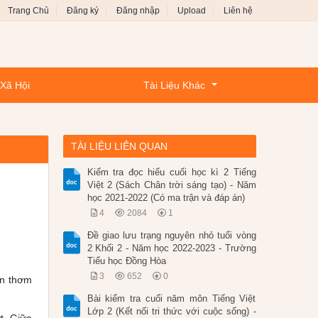
Trang Chủ
Đăng ký
Đăng nhập
Upload
Liên hệ
 Xã Hội
Tài Liệu Khác
TÀI LIỆU LIÊN QUAN
Kiểm tra đọc hiểu cuối học kì 2 Tiếng
Việt 2 (Sách Chân trời sáng tạo) - Năm
học 2021-2022 (Có ma trận và đáp án)
4
2084
1
Đề giao lưu trạng nguyên nhỏ tuổi vòng
2 Khối 2 - Năm học 2022-2023 - Trường
Tiểu học Đồng Hòa
3
652
0
en thơm
Bài kiểm tra cuối năm môn Tiếng Việt
Lớp 2 (Kết nối tri thức với cuộc sống) -