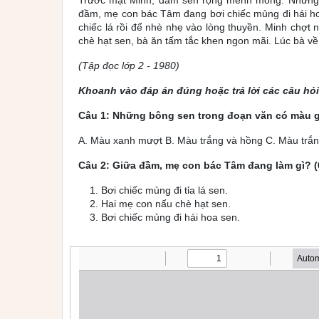
Trước mặt Minh, đầm sen rộng mênh mông. Những b
đầm, mẹ con bác Tâm đang bơi chiếc mủng đi hái hoa
chiếc lá rồi để nhè nhẹ vào lòng thuyền. Minh chợ
chè hạt sen, bà ăn tấm tắc khen ngon mãi. Lúc bà về
(Tập đọc lớp 2 - 1980)
Khoanh vào đáp án đúng hoặc trả lời các câu hỏi
Câu 1: Những bông sen trong đoạn văn có màu gì
A. Màu xanh mượt B. Màu trắng và hồng C. Màu trắ
Câu 2: Giữa đầm, mẹ con bác Tâm đang làm gì? (
Bơi chiếc mủng đi tỉa lá sen.
Hai mẹ con nấu chè hạt sen.
Bơi chiếc mủng đi hái hoa sen.