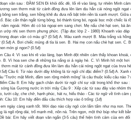
đoạn văn sau : ĐẦM SEN Đi khỏi dốc đê, lối rẽ vào làng, tự nhiên Minh cảm 
. Hương sen thơm mát từ cánh đồng đưa lên làm dịu hẳn cái nóng ngột ngạt 
bông sen trắng, sen hồng khẽ đu đưa nổi bật trên nền lá xanh mượt. Giữa
ổ. Bác cẩn thận ngắt từng bông, bó thành từng bó, ngoài bọc một chiếc lá rồ
g năm ngoái. Hôm đó có bà ngoại em sang chơi. Mẹ nấu chè hạt sen, bà ăn
mạn ướp nhị sen thơm phưng phức. (Tập đọc lớp 2 - 1980) Khoanh vào đáp
n trong đoạn văn có màu gì? (0.5đ) A. Màu xanh mượt B. Màu trắng và hồn
0.5đ) A. Bơi chiếc mủng đi tỉa lá sen. B. Hai mẹ con nấu chè hạt sen. C. B
hen món gì ngon? (0.5đ)
 Câu 4: Vì sao khi rẽ vào làng, bạn Minh đột nhiên cảm thấy khoan khoái, 
mẻ. B. Vì hoa sen che đi những tia nắng oi ả ngày hè. C. Vì Minh hít một hơi
 thơm mát từ cánh đồng đưa lên làm dịu hẳn cái nóng ngột ngạt của trưa hè
.5đ) Câu 6: Từ nào dưới đây không là từ ngữ chỉ đặc điểm? (0.5đ) A. Xanh
“Trước mặt Minh, đầm sen rộng mênh mông” là câu thuộc kiểu câu nào ? (
điểm Câu 8: Em hãy gạch chân dưới từ ngữ chỉ sự vật trong khổ thơ sau :
 sóng lúa Gương nước in trời mây Câu 9 : Xếp các từ sau đây vào nhóm th
, tưới cây, che chở, hạnh phúc, hát ru, hiếu thảo - Các từ ngữ về tình cảm 
nh: Câu 10: Em hãy điền dấu câu thích hợp vào ô trống: (1đ)
 em ngày càng xanh tốt. Mới dạo nào cây ngô còn lấm tấm như mạ non. Th
ững lá ngô rộng dài, trổ mạnh mẽ, nõn nà. Trên ngọn, một thứ búp như kết bằ
 bài: Em hãy viết đoạn văn ngắn (3-5 câu) thể hiện tình cảm của em đối