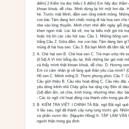
điểm) 2.Kiểm tra đọc hiểu:( 6 điểm) Em hãy đọc thầm 
khoan khoái, dễ chịu. Minh dừng lại hít một hơi dài
hè. Trước mặt Minh, đầm sen rộng mênh mông. Những 
con bác Tâm đang bơi chiếc mủng đi hái hoa sen cho t
nhẹ vào lòng thuyền. Minh chợt nhớ đến ngày giỗ ôn
khen ngon mãi. Lúc bà về, mẹ lại biếu một gói trà 
hoặc trả lời các câu hỏi sau: Câu 1: Những bông se
trắng Câu 2: Giữa đầm, mẹ con bác Tâm đang làm gì? (
mủng đi hái hoa sen. Câu 3: Bà bạn Minh đã tấm tắc k
A. Chè hạt sen B. Chè hoa sen C. Trà mạn ướp nhị sen
(0.5đ) A.Vì trời bỗng dịu lại, thổi những làn gió mát 
và thấy mình thật khoan khoái, dễ chịu. D. Hương sen
Em có cảm nhận gì về làng quê thân yêu của mình? (0
Hồ sen C. Mênh mông D. Thơm phưng phức Câu 7: Câu 
Câu giới thiệu B. Câu nêu hoạt động C. Câu nêu đặc 
yêu dòng kênh nhỏ Chảy giữa hai rặng cây Bên dì dào
(1đ) đầm ấm, sẻ chia, kính trọng, nhường nhịn, đọc báo
- Các từ ngữ chỉ hoạt động của thành viên trong gia đì
B. KIỂM TRA VIẾT: I.CHÍNH TẢ Bãi. ngô Bãi ngô quê
ít lâu sau, ngô đã thành cây rung rung trước gió. Nh
và phấn vươn lên. (Nguyên Hồng) II- TẬP LÀM VĂN Đề
người thân trong gia đình.