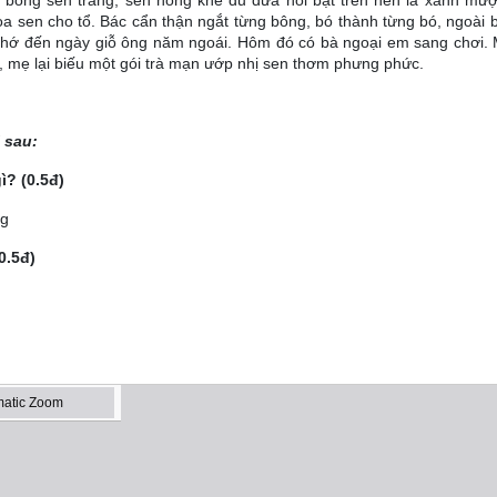
ông sen trắng, sen hồng khẽ đu đưa nổi bật trên nền lá xanh mượ
 sen cho tổ. Bác cẩn thận ngắt từng bông, bó thành từng bó, ngoài 
t nhớ đến ngày giỗ ông năm ngoái. Hôm đó có bà ngoại em sang chơi.
, mẹ lại biếu một gói trà mạn ướp nhị sen thơm phưng phức.
 sau:
? (0.5đ)
ng
0.5đ)