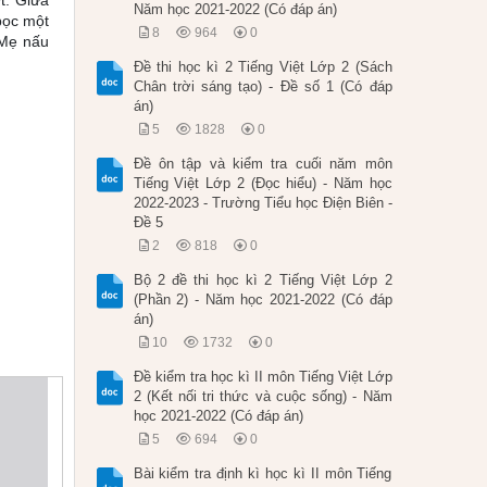
t. Giữa
Năm học 2021-2022 (Có đáp án)
bọc một
8
964
0
 Mẹ nấu
Đề thi học kì 2 Tiếng Việt Lớp 2 (Sách
Chân trời sáng tạo) - Đề số 1 (Có đáp
án)
5
1828
0
Đề ôn tập và kiểm tra cuối năm môn
Tiếng Việt Lớp 2 (Đọc hiểu) - Năm học
2022-2023 - Trường Tiểu học Điện Biên -
Đề 5
2
818
0
Bộ 2 đề thi học kì 2 Tiếng Việt Lớp 2
(Phần 2) - Năm học 2021-2022 (Có đáp
án)
10
1732
0
Đề kiểm tra học kì II môn Tiếng Việt Lớp
2 (Kết nối tri thức và cuộc sống) - Năm
học 2021-2022 (Có đáp án)
5
694
0
Bài kiểm tra định kì học kì II môn Tiếng