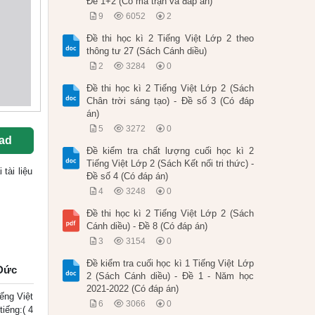
Đề 1+2 (Có ma trận và đáp án)
9
6052
2
Đề thi học kì 2 Tiếng Việt Lớp 2 theo
thông tư 27 (Sách Cánh diều)
2
3284
0
Đề thi học kì 2 Tiếng Việt Lớp 2 (Sách
Chân trời sáng tạo) - Đề số 3 (Có đáp
án)
5
3272
0
ad
Đề kiểm tra chất lượng cuối học kì 2
Tiếng Việt Lớp 2 (Sách Kết nối tri thức) -
i tài liệu
Đề số 4 (Có đáp án)
4
3248
0
Đề thi học kì 2 Tiếng Việt Lớp 2 (Sách
Cánh diều) - Đề 8 (Có đáp án)
3
3154
0
Đề kiểm tra cuối học kì 1 Tiếng Việt Lớp
 Đức
2 (Sách Cánh diều) - Đề 1 - Năm học
2021-2022 (Có đáp án)
ng Việt
6
3066
0
iếng:( 4