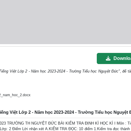
Downlo
n Tiếng Việt Lớp 2 - Năm học 2023-2024 - Trường Tiểu học Nguyệt Đức"
, để tả
_2_nam_hoc_2.docx
n Tiếng Việt Lớp 2 - Năm học 2023-2024 - Trường Tiểu học Nguyệt
023 TRƯỜNG TH NGUYỆT ĐỨC BÀI KIỂM TRA ĐỊNH KÌ HỌC KÌ I Môn : Tiế
. Lớp: 2 Điểm Lời nhận xét A.KIỂM TRA ĐỌC: 10 điểm 1.Kiểm tra đọc thành t