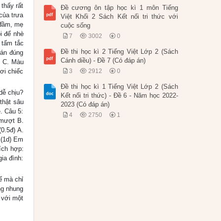
thấy rất
Đề cương ôn tập học kì 1 môn Tiếng
của trưa
Việt Khối 2 Sách Kết nối tri thức với
 đầm, mẹ
cuộc sống
i để nhè
7
3002
0
 tấm tắc
Đề thi học kì 2 Tiếng Việt Lớp 2 (Sách
 án đúng
Cánh diều) - Đề 7 (Có đáp án)
g C. Màu
ơi chiếc
3
2912
0
Đề thi học kì 1 Tiếng Việt Lớp 2 (Sách
dễ chịu?
Kết nối tri thức) - Đề 6 - Năm học 2022-
 thật sâu
2023 (Có đáp án)
. Câu 5:
4
2750
1
 mượt B.
0.5đ) A.
 (1d) Em
ích hợp:
gia đình:
ế mà chỉ
ng nhung
 với một