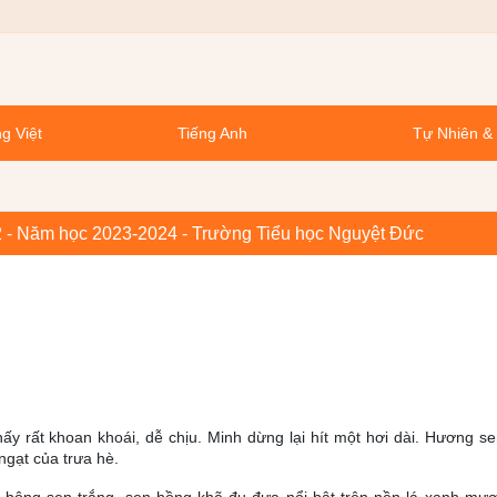
g Việt
Tiếng Anh
Tự Nhiên &
ớp 2 - Năm học 2023-2024 - Trường Tiểu học Nguyệt Đức
thấy rất khoan khoái, dễ chịu. Minh dừng lại hít một hơi dài. Hương s
ngạt của trưa hè.