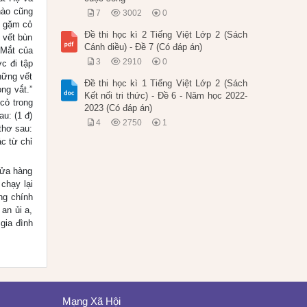
nào cũng
7
3002
0
g gặm cỏ
Đề thi học kì 2 Tiếng Việt Lớp 2 (Sách
 vết bùn
Cánh diều) - Đề 7 (Có đáp án)
 Mắt của
3
2910
0
c đi tập
hững vết
Đề thi học kì 1 Tiếng Việt Lớp 2 (Sách
ng vắt.”
Kết nối tri thức) - Đề 6 - Năm học 2022-
cỏ trong
2023 (Có đáp án)
au: (1 đ)
4
2750
1
thơ sau:
c từ chỉ
cửa hàng
chạy lại
ng chính
an ủi a,
gia đình
Mạng Xã Hội