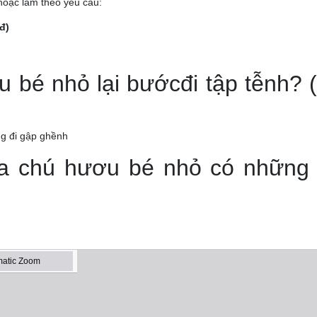
hoặc làm theo yêu cầu:
đ)
 bé nhỏ lại bướcđi tập tễnh? (
ng đi gập ghềnh
ủa chú hươu bé nhỏ có những 