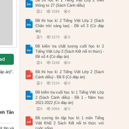
Đề thi học kì 2 Tiếng Việt Lớp 2 theo
thông tư 27 (Sách Cánh diều)
2
3284
0
Đề thi học kì 2 Tiếng Việt Lớp 2 (Sách
Chân trời sáng tạo) - Đề số 3 (Có đáp
án)
5
3270
0
Đề kiểm tra chất lượng cuối học kì 2
Tiếng Việt Lớp 2 (Sách Kết nối tri thức) -
Đề số 4 (Có đáp án)
ad
4
3248
0
áp án)"
,
Đề thi học kì 2 Tiếng Việt Lớp 2 (Sách
Cánh diều) - Đề 8 (Có đáp án)
3
3154
0
Đề kiểm tra cuối học kì 1 Tiếng Việt Lớp
2 (Sách Cánh diều) - Đề 1 - Năm học
2021-2022 (Có đáp án)
6
3064
0
inh Tân
Đề cương ôn tập học kì 1 môn Tiếng
Việt Khối 2 Sách Kết nối tri thức với
t Họ và
cuộc sống