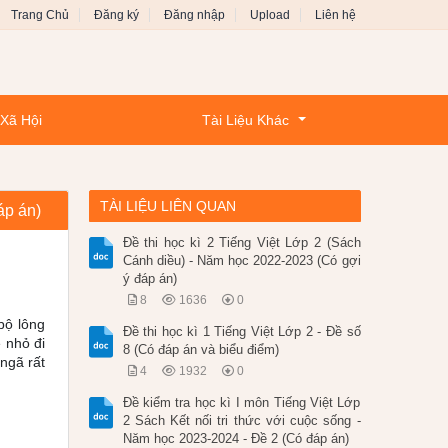
Trang Chủ
Đăng ký
Đăng nhập
Upload
Liên hệ
 Xã Hội
Tài Liệu Khác
TÀI LIỆU LIÊN QUAN
áp án)
Đề thi học kì 2 Tiếng Việt Lớp 2 (Sách
Cánh diều) - Năm học 2022-2023 (Có gợi
ý đáp án)
8
1636
0
bộ lông
Đề thi học kì 1 Tiếng Việt Lớp 2 - Đề số
 nhỏ đi
8 (Có đáp án và biểu điểm)
 ngã rất
4
1932
0
Đề kiểm tra học kì I môn Tiếng Việt Lớp
2 Sách Kết nối tri thức với cuộc sống -
Năm học 2023-2024 - Đề 2 (Có đáp án)