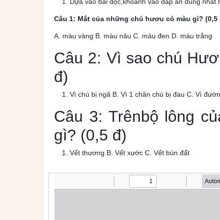
Dựa vào bài đọc,khoanh vào đáp án đúng nhất 
Câu 1: Mắt của những chú hươu có màu gì? (0,5 
A. màu vàng B. màu nâu C. màu đen D. màu trắng
Câu 2: Vì sao chú Hươu
đ)
Vì chú bị ngã B. Vì 1 chân chú bị đau C. Vì đườ
Câu 3: Trênbộ lông c
gì? (0,5 đ)
Vết thương B. Vết xước C. Vết bùn đất