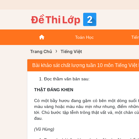
Toán Học
Tiến
›
Trang Chủ
Tiếng Việt
Bài khảo sát chất lượng tuần 10 môn Tiếng Việ
Đọc thầm văn bản sau:
THẬT ĐÁNG KHEN
Có một bầy hươu đang gặm cỏ bên một dòng suối tr
màu vàng hoặc màu nâu mịn như nhung, điểm những
tới. Chú bước tập tễnh trông thật vất vả, một chân c
đau.
(Vũ Hùng)