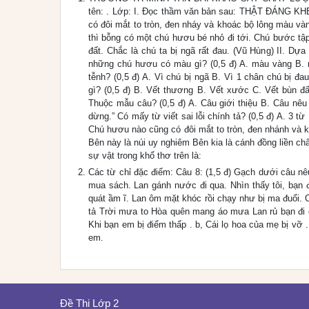
tên: . Lớp: I. Đọc thầm văn bản sau: THẬT ĐÁNG KH
có đôi mắt to tròn, đen nháy và khoác bộ lông màu 
thì bỗng có một chú hươu bé nhỏ đi tới. Chú bước tập
đất. Chắc là chú ta bị ngã rất đau. (Vũ Hùng) II. D
những chú hươu có màu gì? (0,5 đ) A. màu vàng B. 
tễnh? (0,5 đ) A. Vì chú bị ngã B. Vì 1 chân chú bị 
gì? (0,5 đ) B. Vết thương B. Vết xước C. Vết bùn đ
Thuộc mẫu câu? (0,5 đ) A. Câu giới thiệu B. Câu nêu
dừng.” Có mấy từ viết sai lỗi chính tả? (0,5 đ) A. 3 t
Chú hươu nào cũng có đôi mắt to tròn, đen nhánh và 
Bên này là núi uy nghiêm Bên kia là cánh đồng liền c
sự vật trong khổ thơ trên là:
Các từ chỉ đặc điểm: Câu 8: (1,5 đ) Gạch dưới câu nê
mua sách. Lan gánh nước đi qua. Nhìn thấy tôi, bạn 
quát ầm ĩ. Lan ôm mặt khóc rồi chạy như bị ma đuổi. C
tả Trời mưa to Hòa quên mang áo mưa Lan rủ bạn đi ch
Khi bạn em bị điểm thấp . b, Cái lọ hoa của mẹ bị vỡ 
em.
Đề Thi Lớp 2