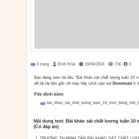
3 trang
Đình Khải
19/06/2024
736
0
Bạn đang xem tài liệu
"Bài khảo sát chất lượng tuần 10 
để tải tài liệu gốc về máy hãy click vào nút
Download
ở t
File đính kèm:
bai_khao_sat_chat_luong_tuan_10_mon_tieng_viet_
Nội dung text: Bài khảo sát chất lượng tuần 10
(Có đáp án)
TRƯỜNG TH MINH TÂN BÀI KHẢO SÁT CHẤT LƯỢNG 