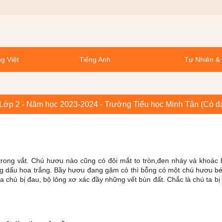
g Việt
Tiếng Anh
Tự Nhiên &
t Lớp 2 - Năm học 2023-2024 - Trường Tiểu học Minh Tân (Có đ
ong vắt. Chú hươu nào cũng có đôi mắt to tròn,đen nháy và khoác 
 dấu hoa trắng. Bầy hươu đang gặm cỏ thì bỗng có một chú hươu bé
ủa chú bị đau, bộ lông xơ xác đầy những vết bùn đất. Chắc là chú ta bị