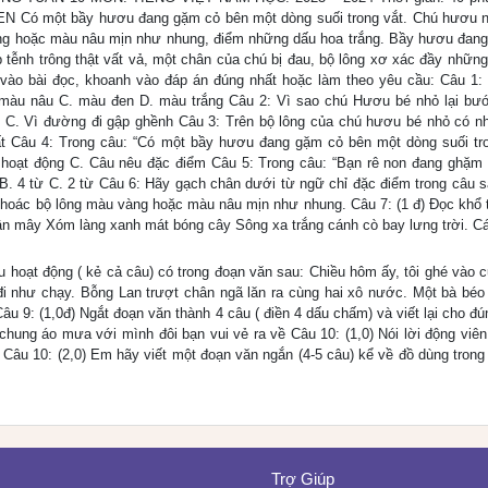
EN Có một bầy hươu đang gặm cỏ bên một dòng suối trong vắt. Chú hươu 
vàng hoặc màu nâu mịn như nhung, điểm những dấu hoa trắng. Bầy hươu đan
 tễnh trông thật vất vả, một chân của chú bị đau, bộ lông xơ xác đầy những
ựa vào bài đọc, khoanh vào đáp án đúng nhất hoặc làm theo yêu cầu: Câu 1:
màu nâu C. màu đen D. màu trắng Câu 2: Vì sao chú Hươu bé nhỏ lại bướ
đau C. Vì đường đi gập ghềnh Câu 3: Trên bộ lông của chú hươu bé nhỏ có n
ất Câu 4: Trong câu: “Có một bầy hươu đang gặm cỏ bên một dòng suối tro
 hoạt động C. Câu nêu đặc điểm Câu 5: Trong câu: “Bạn rê non đang ghặm 
ừ B. 4 từ C. 2 từ Câu 6: Hãy gạch chân dưới từ ngữ chỉ đặc điểm trong câu s
khoác bộ lông màu vàng hoặc màu nâu mịn như nhung. Câu 7: (1 đ) Đọc khổ 
hân mây Xóm làng xanh mát bóng cây Sông xa trắng cánh cò bay lưng trời. Cá
u hoạt động ( kẻ cả câu) có trong đoạn văn sau: Chiều hôm ấy, tôi ghé vào 
đi như chạy. Bỗng Lan trượt chân ngã lăn ra cùng hai xô nước. Một bà béo 
âu 9: (1,0đ) Ngắt đoạn văn thành 4 câu ( điền 4 dấu chấm) và viết lại cho đú
ung áo mưa với mình đôi bạn vui vẻ ra về Câu 10: (1,0) Nói lời động viên 
. Câu 10: (2,0) Em hãy viết một đoạn văn ngắn (4-5 câu) kể về đồ dùng trong 
Trợ Giúp